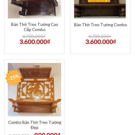
“Tổ Tông Công Đức Thiên Niên Thịnh – Tử Hiếu
Tôn Hiền Vạn Đại Vinh”
Bàn Thờ Treo Tường Cao
Bàn Thờ Treo Tường Combo
Cấp Combo
4.700.000
₫
4.700.000
₫
3.600.000
₫
3.600.000
₫
-25%
Combo Bàn Thờ Treo Tường
Đẹp