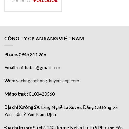
900.000
₫
1.200.000
₫
CÔNG TY CP AN SANG VIỆT NAM
Phone:
0946 811 266
Email:
noithatas@gmail.com
Web:
vachnganphongthuyansang.com
Mã số thuế:
0108420560
Địa chỉ Xưởng SX
: Làng Nghề La Xuyên, Đằng Chương, xã
Yên Tiến, Ý Yên, Nam Định
Địa chỉ trụ sở:
Số nhà 143 đường Nghĩa Lộ, tổ 5 Phường Yên