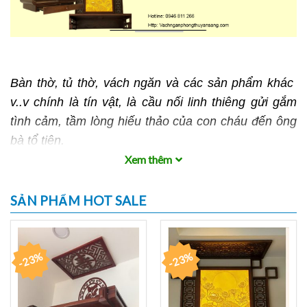
Bàn thờ, tủ thờ, vách ngăn và các sản phẩm khác
v..v chính là tín vật, là cầu nối linh thiêng gửi gắm
tình cảm, tầm lòng hiếu thảo của con cháu đến ông
bà tổ tiên.
Xem thêm
Hiểu thấu đáo vấn đề này nên tất cả các sản phẩm
bàn thờ,
Nội Thất An Sang
cung cấp đều được trải
SẢN PHẨM HOT SALE
qua một quy trình kiểm định chất lượng nghiêm ngặt
trước khi xuất xưởng. Các sản phẩm, dịch vụ mà
chúng tôi cung cấp luôn đảm bảo: Tư vấn tận tâm,
-23%
-23%
chuẩn phong thủy – Sản phẩm chất lượng tốt – Lắp
đặt miễn phí, bảo hành dài hạn.