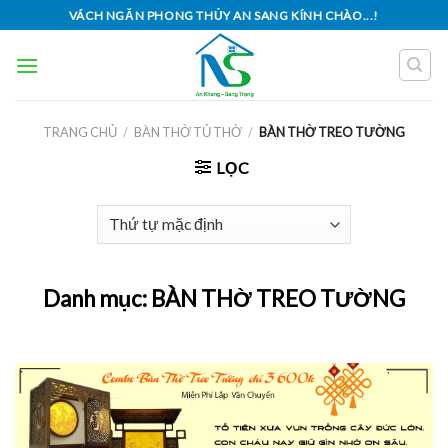
Skip
VÁCH NGĂN PHONG THỦY AN SANG KÍNH CHÀO...!
to
content
TRANG CHỦ
/
BÀN THỜ TỦ THỜ
/
BÀN THỜ TREO TƯỜNG
LỌC
Danh mục:
BÀN THỜ TREO TƯỜNG