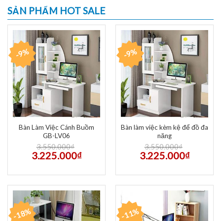
SẢN PHẨM HOT SALE
-9%
-9%
Bàn Làm Việc Cánh Buồm
Bàn làm việc kèm kệ để đồ đa
GB-LV06
năng
3.550.000
₫
3.550.000
₫
3.225.000
₫
3.225.000
₫
-18%
-11%