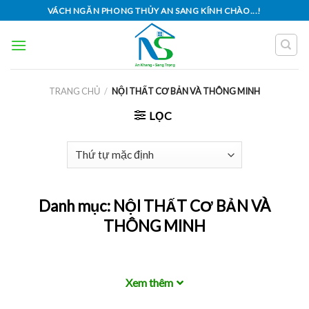
Skip
VÁCH NGĂN PHONG THỦY AN SANG KÍNH CHÀO...!
to
content
TRANG CHỦ
/
NỘI THẤT CƠ BẢN VÀ THÔNG MINH
LỌC
Danh mục:
NỘI THẤT CƠ BẢN VÀ
THÔNG MINH
Xem thêm