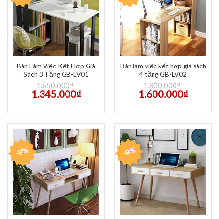
Bàn Làm Việc Kết Hợp Giá
Bàn làm việc kết hợp giá sách
Sách 3 Tầng GB-LV01
4 tầng GB-LV02
1.650.000
₫
1.800.000
₫
1.345.000
₫
1.600.000
₫
-8%
-8%