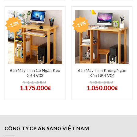
-13%
-19%
Bàn Máy Tính Có Ngăn Kéo
Bàn Máy Tính Không Ngăn
GB-LV03
Kéo GB-LV04
1.350.000
₫
1.300.000
₫
1.175.000
₫
1.050.000
₫
CÔNG TY CP AN SANG VIỆT NAM