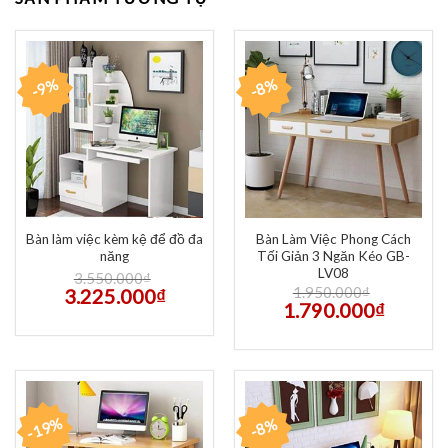
-9%
-8%
Bàn làm việc kèm kệ để đồ đa
Bàn Làm Việc Phong Cách
năng
Tối Giản 3 Ngăn Kéo GB-
LV08
3.550.000
₫
1.950.000
₫
3.225.000
₫
1.790.000
₫
-19%
-8%