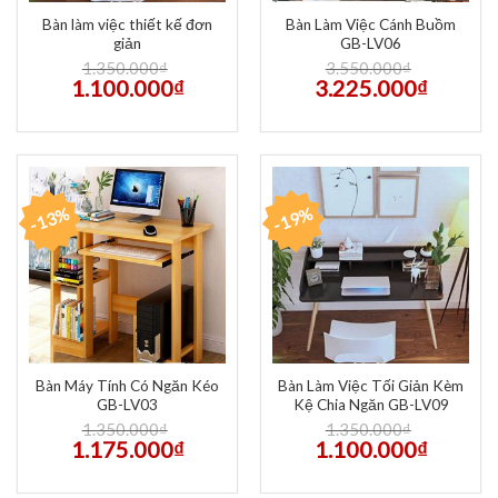
Bàn làm việc thiết kế đơn
Bàn Làm Việc Cánh Buồm
giản
GB-LV06
1.350.000
₫
3.550.000
₫
1.100.000
₫
3.225.000
₫
-13%
-19%
Bàn Máy Tính Có Ngăn Kéo
Bàn Làm Việc Tối Giản Kèm
GB-LV03
Kệ Chia Ngăn GB-LV09
1.350.000
₫
1.350.000
₫
1.175.000
₫
1.100.000
₫