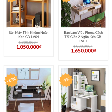
Bàn Máy Tính Không Ngăn
Bàn Làm Việc Phong Cách
Kéo GB-LV04
Tối Giản 2 Ngăn Kéo GB-
LV07
1.300.000
₫
1.800.000
₫
1.050.000
₫
1.650.000
₫
-19%
-9%