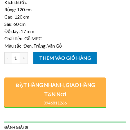
Kích thước
Rộng: 120 cm
Cao: 120 cm
Sâu: 60 cm
Độ dày: 17 mm
Chất liệu: Gỗ MFC
Màu sắc: Đen, Trắng, Vân Gỗ
Số lượng
THÊM VÀO GIỎ HÀNG
ĐẶT HÀNG NHANH, GIAO HÀNG
TẬN NƠI
0946811266
ĐÁNH GIÁ (0)