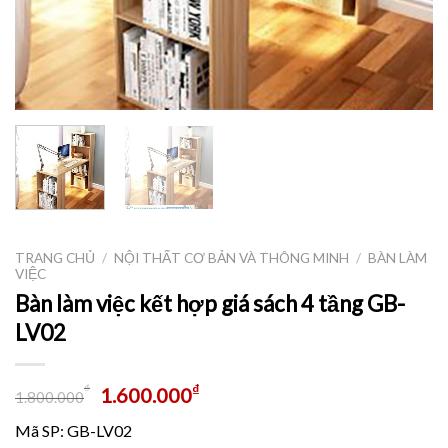
TRANG CHỦ
/
NỘI THẤT CƠ BẢN VÀ THÔNG MINH
/
BÀN LÀM
VIỆC
Bàn làm việc kết hợp giá sách 4 tầng GB-
LV02
₫
₫
1.600.000
1.800.000
Mã SP: GB-LV02