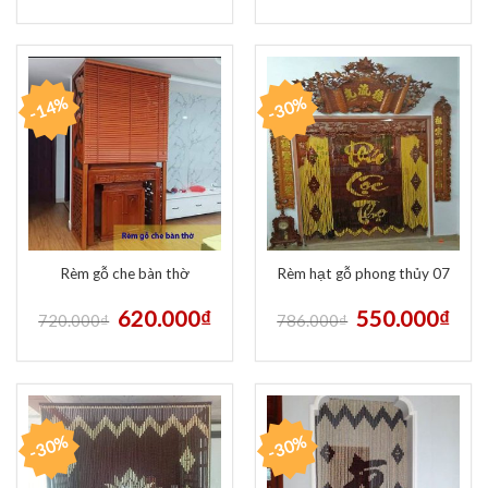
-14%
-30%
Rèm gỗ che bàn thờ
Rèm hạt gỗ phong thủy 07
620.000
₫
550.000
₫
720.000
₫
786.000
₫
-30%
-30%