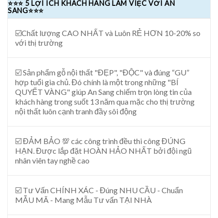
⭐⭐⭐ 5 LỢI ÍCH KHÁCH HÀNG LÀM VIỆC VỚI AN
SANG⭐⭐⭐
☑️Chất lượng CAO NHẤT và Luôn RẺ HƠN 10-20% so
với thị trường
☑️ Sản phẩm gỗ nội thất "ĐẸP", "ĐỘC" và đúng “GU”
hợp tuổi gia chủ. Đó chính là một trong những "BÍ
QUYẾT VÀNG" giúp An Sang chiếm trọn lòng tin của
khách hàng trong suốt 13 năm qua mặc cho thị trường
nội thất luôn cạnh tranh đầy sôi động
☑️ ĐẢM BẢO 💯 các công trình đều thi công ĐÚNG
HẠN. Được lắp đặt HOÀN HẢO NHẤT bởi đội ngũ
nhân viên tay nghề cao
☑️ Tư Vấn CHÍNH XÁC - Đúng NHU CẦU - Chuẩn
MẪU MÃ - Mang Mẫu Tư vấn TẠI NHÀ