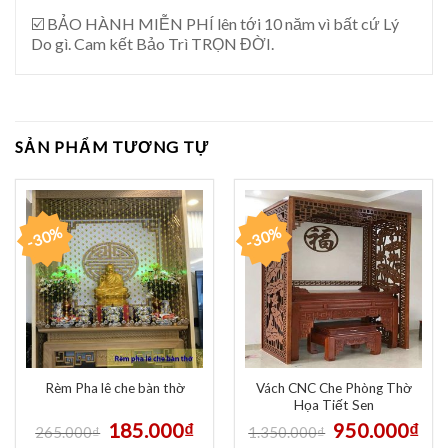
☑️ BẢO HÀNH MIỄN PHÍ lên tới 10 năm vì bất cứ Lý
Do gì. Cam kết Bảo Trì TRỌN ĐỜI.
SẢN PHẨM TƯƠNG TỰ
-30%
-30%
Vách CNC Che Phòng Thờ
Rèm Pha lê che bàn thờ
Họa Tiết Sen
185.000
₫
950.000
₫
265.000
₫
1.350.000
₫