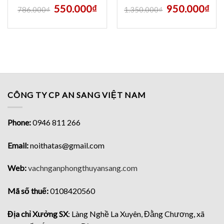
550.000
₫
950.000
₫
786.000
₫
1.350.000
₫
CÔNG TY CP AN SANG VIỆT NAM
Phone:
0946 811 266
Email:
noithatas@gmail.com
Web:
vachnganphongthuyansang.com
Mã số thuế:
0108420560
Địa chỉ Xưởng SX
: Làng Nghề La Xuyên, Đằng Chương, xã