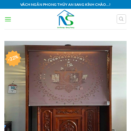
Skip
VÁCH NGĂN PHONG THỦY AN SANG KÍNH CHÀO...!
to
content
-22%