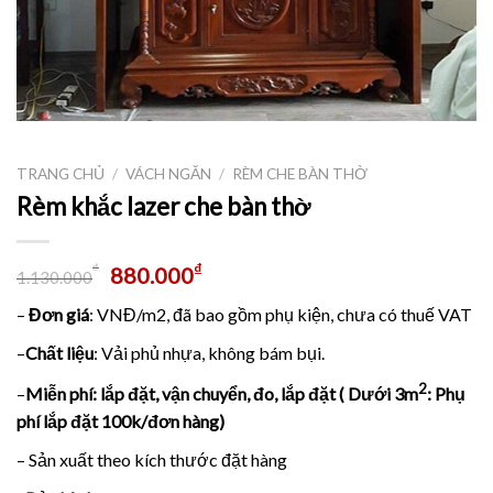
TRANG CHỦ
/
VÁCH NGĂN
/
RÈM CHE BÀN THỜ
Rèm khắc lazer che bàn thờ
₫
₫
880.000
1.130.000
–
Đơn giá
: VNĐ/m2, đã bao gồm phụ kiện, chưa có thuế VAT
–
Chất liệu
: Vải phủ nhựa, không bám bụi.
2
–
Miễn phí: lắp đặt, vận chuyển, đo, lắp đặt ( Dưới 3m
: Phụ
phí lắp đặt 100k/đơn hàng)
– Sản xuất theo kích thước đặt hàng