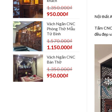
khách
1.350.000
₫
950.000
₫
Nội thất 
Vách Ngăn CNC
Tấm CNC c
Phòng Thờ Mẫu
Tứ Bình
đều đẹp v
1.570.000
₫
1.150.000
₫
Vách Ngăn CNC
Bàn Thờ
1.350.000
₫
950.000
₫