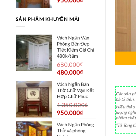
SẢN PHẨM KHUYẾN MÃI
Vách Ngăn Văn
Phòng Bền Đẹp
Tiết Kiệm Giá Chỉ
480k/tấm
680.000
₫
480.000
₫
Vách Ngăn Bàn
Thờ Chữ Vạn Kết
Các sản ph
Hợp Chữ Phúc
bà tổ tiên.
1.350.000
₫
Hiểu thấu 
950.000
₫
lượng nghi
phẩm chất 
Vách Ngăn Phòng
“Tổ Tông C
Thờ và phòng