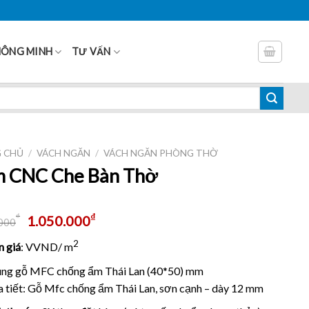
HÔNG MINH
TƯ VẤN
 CHỦ
/
VÁCH NGĂN
/
VÁCH NGĂN PHÒNG THỜ
 CNC Che Bàn Thờ
₫
₫
1.050.000
000
2
 giá
: VVND/ m
ng gỗ MFC chống ẩm Thái Lan (40*50) mm
 tiết: Gỗ Mfc chống ẩm Thái Lan, sơn cạnh – dày 12 mm