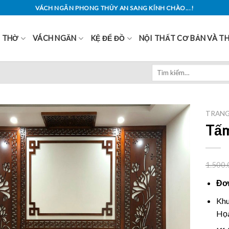
VÁCH NGĂN PHONG THỦY AN SANG KÍNH CHÀO...!
Ủ THỜ
VÁCH NGĂN
KỆ ĐỂ ĐỒ
NỘI THẤT CƠ BẢN VÀ T
Tìm
kiếm:
TRANG
Tấm
1.500.
Đơn
Khu
Họa