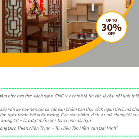
ẩm như bàn thờ, vách ngăn CNC v..v chính là tín vật, là cầu nối linh th
đáo vấn đề này nên tất cả các sản phẩm bàn thờ, vách ngăn CNC mà chún
êm ngặt trước khi xuất xưởng. Các sản phẩm, dịch vụ mà chúng tôi cu
lượng tốt – Lắp đặt miễn phí, bảo hành dài hạn.
ông Đức Thiên Niên Thịnh – Tử Hiếu Tôn Hiền Vạn Đại Vinh”