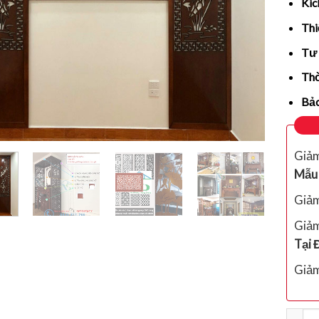
Kíc
Thi
Tư 
Thờ
Bả
Giả
Mẫu 
Giả
Giả
Tại 
Giả
Số lượ