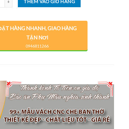
THÊM VÀO GIỎ HÀNG
ĐẶT HÀNG NHANH, GIAO HÀNG
TẬN NƠI
0946811266