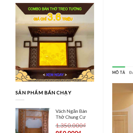
MÔ TẢ
Đ
SẢN PHẨM BÁN CHẠY
Vách Ngăn Bàn
Thờ Chung Cư
1.350.000
₫
950.000
₫