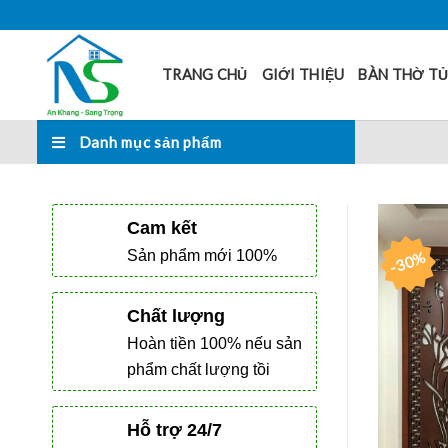
Skip
to
content
TRANG CHỦ
GIỚI THIỆU
BÀN THỜ T
Danh mục sản phẩm
Cam kết
Sản phẩm mới 100%
-30%
Chất lượng
Hoàn tiền 100% nếu sản
phẩm chất lượng tồi
Hỗ trợ 24/7