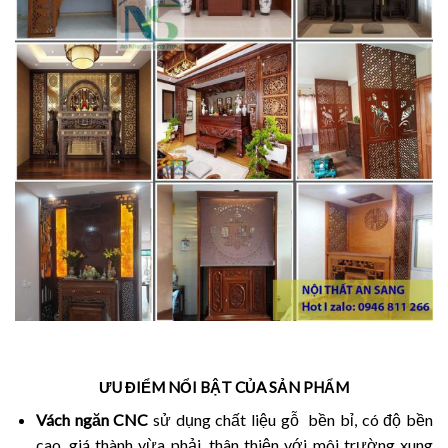
ƯU ĐIỂM NỔI BẬT CỦA SẢN PHẨM
Vách ngăn CNC
sử dụng chất liệu gỗ bền bỉ, có độ bền
cao, giá thành vừa phải, thân thiện với môi trường xung