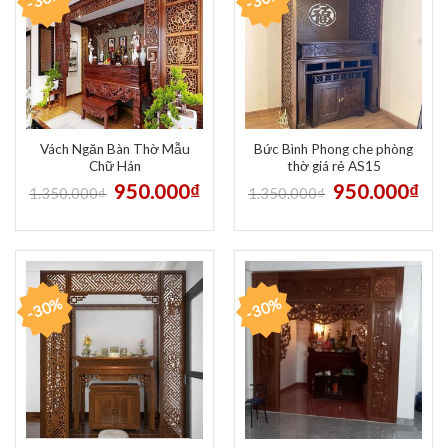
Vách Ngăn Bàn Thờ Mẫu
Bức Bình Phong che phòng
Chữ Hán
thờ giá rẻ AS15
950.000
₫
950.000
₫
1.350.000
₫
1.350.000
₫
-30%
-30%