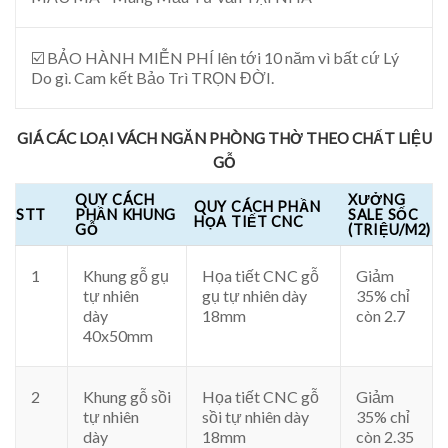
☑️ BẢO HÀNH MIỄN PHÍ lên tới 10 năm vì bất cứ Lý
Do gì. Cam kết Bảo Trì TRỌN ĐỜI.
GIÁ CÁC LOẠI VÁCH NGĂN PHÒNG THỜ THEO CHẤT LIỆU
GỖ
QUY CÁCH
XƯỞNG
QUY CÁCH PHẦN
STT
PHẦN KHUNG
SALE SỐC
HỌA TIẾT CNC
GỖ
(TRIỆU/M2)
1
Khung gỗ gụ
Họa tiết CNC gỗ
Giảm
tự nhiên
gụ tự nhiên dày
35% chỉ
dày
18mm
còn 2.7
40x50mm
2
Khung gỗ sồi
Họa tiết CNC gỗ
Giảm
tự nhiên
sồi tự nhiên dày
35% chỉ
dày
18mm
còn 2.35