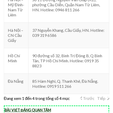
Mỹ Đình-
phường Cầu Diễn, Quận Nam Từ Liêm,
Nam Từ
HN. Hotline: 0946 811 266
Liêm
Hà Nội –
37 Nguyễn Khang, Cầu Giấy, HN. Hotline:
CN Cầu
039 319 6586
Giấy
Hồ Chí
90 đường số 32, Bình Trị Đông B, Q Bình
Minh
Tân, TP Hồ Chí Minh. Hotline: 0919 35
8823
Đà Nẵng
85 Hàm Nghi, Q. Thanh Khê, Đà Nẵng.
Hotline: 0919 511 266
Đang xem 1 đến 4 trong tổng số 4 mục
Trước
Tiếp
BÀI VIẾT ĐÁNG QUAN TÂM