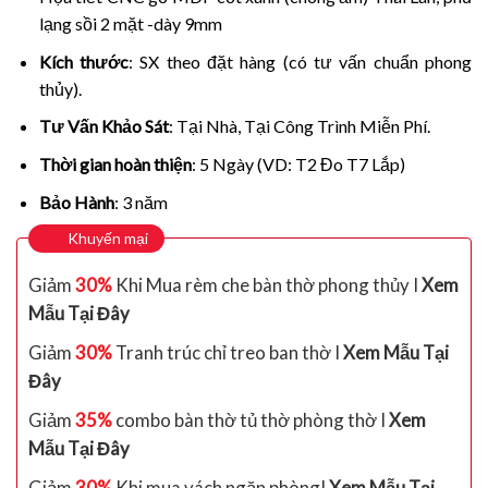
lạng sồi 2 mặt -dày 9mm
Kích thước
: SX theo đặt hàng (có tư vấn chuẩn phong
thủy).
Tư Vấn Khảo Sát
: Tại Nhà, Tại Công Trình Miễn Phí.
Thời gian hoàn thiện
: 5 Ngày (VD: T2 Đo T7 Lắp)
Bảo Hành
: 3 năm
Khuyến mại
Giảm
30%
Khi Mua rèm che bàn thờ phong thủy I
Xem
Mẫu Tại Đây
Giảm
30%
Tranh trúc chỉ treo ban thờ I
Xem Mẫu Tại
Đây
Giảm
35%
combo bàn thờ tủ thờ phòng thờ I
Xem
Mẫu Tại Đây
Giảm
30%
Khi mua vách ngăn phòngI
Xem Mẫu Tại