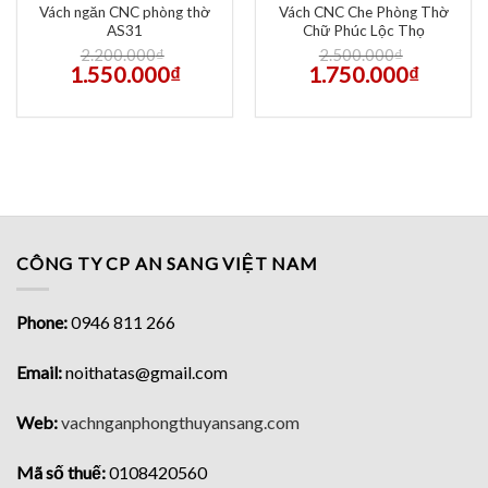
Vách ngăn CNC phòng thờ
Vách CNC Che Phòng Thờ
AS31
Chữ Phúc Lộc Thọ
2.200.000
₫
2.500.000
₫
1.550.000
₫
1.750.000
₫
CÔNG TY CP AN SANG VIỆT NAM
Phone:
0946 811 266
Email:
noithatas@gmail.com
Web:
vachnganphongthuyansang.com
Mã số thuế:
0108420560