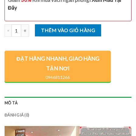
Đây
Số lượng
THÊM VÀO GIỎ HÀNG
ĐẶT HÀNG NHANH, GIAO HÀNG
TẬN NƠI
0946811266
MÔ TẢ
ĐÁNH GIÁ (0)