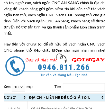
có tay nghề cao, vách ngăn CNC AN SANG chính là địa chỉ
vàng để khách hàng gửi gắm niềm tin khi cần chế tác vách
ngăn bàn thờ, vách ngăn CNC, vách CNC phòng thờ cho gia
đình. Đến với vách ngăn CNC An Sang, khách hàng sẽ được
tư vấn, hỗ trợ tận tình, và giá thành sản phẩm luôn cạnh tranh
nhất.
Hãy đến với chúng tôi để sở hữu bộ vách ngăn CNC, vách
CNC phòng thờ đẹp chất lượng cho ngôi nhà mình nhé!
Xem
mục
Tìm:
CƠ SỞ
ĐỊA CHỈ - LIÊN HỆ ĐỂ CÓ GIÁ TỐT.
Hà Nội –
Số 11 Đường Nguyễn Văn Giáp (K2),