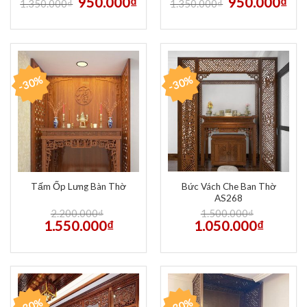
950.000
₫
950.000
₫
1.350.000
₫
1.350.000
₫
-30%
-30%
Bức Vách Che Ban Thờ
Tấm Ốp Lưng Bàn Thờ
AS268
2.200.000
₫
1.500.000
₫
1.550.000
₫
1.050.000
₫
-30%
-30%