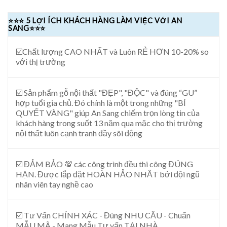
⭐⭐⭐ 5 LỢI ÍCH KHÁCH HÀNG LÀM VIỆC VỚI AN
SANG⭐⭐⭐
☑️Chất lượng CAO NHẤT và Luôn RẺ HƠN 10-20% so
với thị trường
☑️ Sản phẩm gỗ nội thất "ĐẸP", "ĐỘC" và đúng “GU”
hợp tuổi gia chủ. Đó chính là một trong những "BÍ
QUYẾT VÀNG" giúp An Sang chiếm trọn lòng tin của
khách hàng trong suốt 13 năm qua mặc cho thị trường
nội thất luôn cạnh tranh đầy sôi động
☑️ ĐẢM BẢO 💯 các công trình đều thi công ĐÚNG
HẠN. Được lắp đặt HOÀN HẢO NHẤT bởi đội ngũ
nhân viên tay nghề cao
☑️ Tư Vấn CHÍNH XÁC - Đúng NHU CẦU - Chuẩn
MẪU MÃ - Mang Mẫu Tư vấn TẠI NHÀ