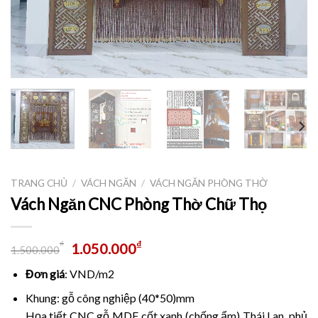
TRANG CHỦ
/
VÁCH NGĂN
/
VÁCH NGĂN PHÒNG THỜ
Vách Ngăn CNC Phòng Thờ Chữ Thọ
₫
₫
1.050.000
1.500.000
Đơn giá
: VND/m2
Khung: gỗ công nghiệp (40*50)mm
Họa tiết CNC gỗ MDF cốt xanh (chống ẩm) Thái Lan, phủ