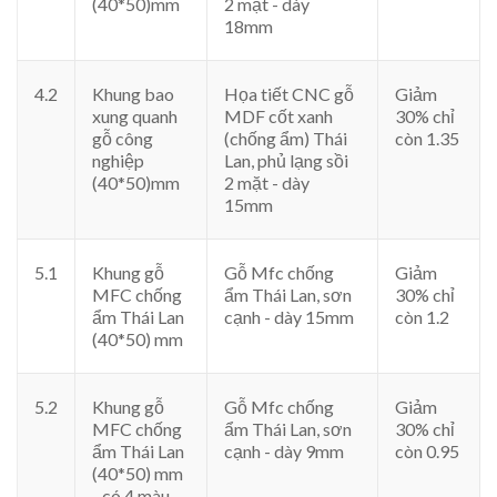
(40*50)mm
2 mặt - dày
18mm
4.2
Khung bao
Họa tiết CNC gỗ
Giảm
xung quanh
MDF cốt xanh
30% chỉ
gỗ công
(chống ẩm) Thái
còn 1.35
nghiệp
Lan, phủ lạng sồi
(40*50)mm
2 mặt - dày
15mm
5.1
Khung gỗ
Gỗ Mfc chống
Giảm
MFC chống
ẩm Thái Lan, sơn
30% chỉ
ẩm Thái Lan
cạnh - dày 15mm
còn 1.2
(40*50) mm
5.2
Khung gỗ
Gỗ Mfc chống
Giảm
MFC chống
ẩm Thái Lan, sơn
30% chỉ
ẩm Thái Lan
cạnh - dày 9mm
còn 0.95
(40*50) mm
- có 4 màu