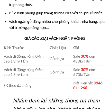
trị phong thủy.
Bức bình phong giúp trang trí nhà cửa với chi phí rẻ nhất.
Vách ngăn gỗ dùng nhiều cho phòng khách, nhà hàng, spa,
hội trường, phòng họp…
GIÁ CÁC LOẠI VÁCH NGĂN PHÒNG
Kích Thước
Chất Liệu
Giá
Vách di động: rộng 0.4m,
Sale
30%
còn
Gỗ nhựa
cao 1.8m/ tấm
480k/Tấm
Vách di động: rộng 0.5m,
Sale
30%
còn
Gỗ nhựa
cao 1.8m/ tấm.
570k/Tấm
Mời liên hệ:
0946
SX theo đặt hàng
811 266
Nhằm đem lại những thông tin tham
khảo hữu ích cho khách hàng chúng