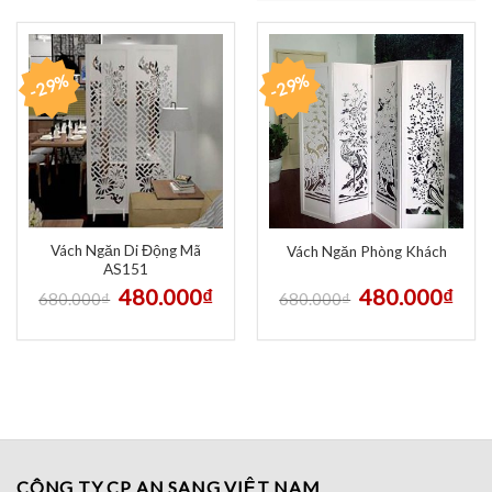
-29%
-29%
Vách Ngăn Di Động Mã
Vách Ngăn Phòng Khách
AS151
480.000
₫
480.000
₫
680.000
₫
680.000
₫
CÔNG TY CP AN SANG VIỆT NAM