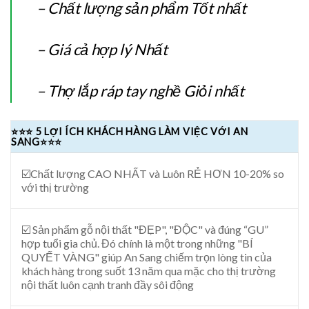
– Chất lượng sản phẩm Tốt nhất
– Giá cả hợp lý Nhất
– Thợ lắp ráp tay nghề Giỏi nhất
⭐⭐⭐ 5 LỢI ÍCH KHÁCH HÀNG LÀM VIỆC VỚI AN
SANG⭐⭐⭐
☑️Chất lượng CAO NHẤT và Luôn RẺ HƠN 10-20% so
với thị trường
☑️ Sản phẩm gỗ nội thất "ĐẸP", "ĐỘC" và đúng “GU”
hợp tuổi gia chủ. Đó chính là một trong những "BÍ
QUYẾT VÀNG" giúp An Sang chiếm trọn lòng tin của
khách hàng trong suốt 13 năm qua mặc cho thị trường
nội thất luôn cạnh tranh đầy sôi động