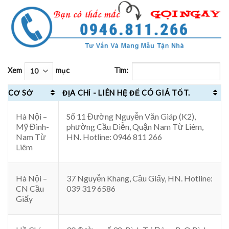
Xem
mục
Tìm:
CƠ SỞ
ĐỊA CHỈ - LIÊN HỆ ĐỂ CÓ GIÁ TỐT.
Hà Nội –
Số 11 Đường Nguyễn Văn Giáp (K2),
Mỹ Đình-
phường Cầu Diễn, Quận Nam Từ Liêm,
Nam Từ
HN. Hotline: 0946 811 266
Liêm
Hà Nội –
37 Nguyễn Khang, Cầu Giấy, HN. Hotline:
CN Cầu
039 319 6586
Giấy