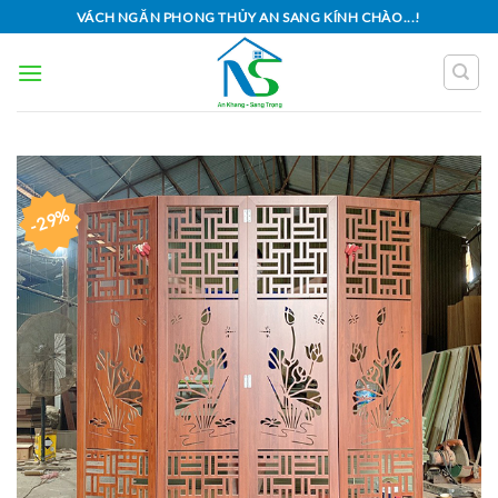
Skip
VÁCH NGĂN PHONG THỦY AN SANG KÍNH CHÀO...!
to
content
-29%