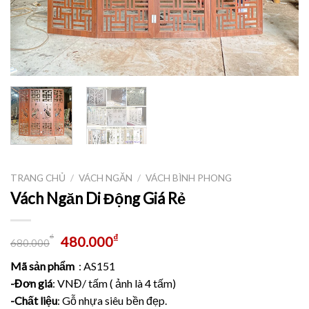
TRANG CHỦ
/
VÁCH NGĂN
/
VÁCH BÌNH PHONG
Vách Ngăn Di Động Giá Rẻ
₫
₫
480.000
680.000
Mã sản phẩm
: AS151
-Đơn giá
: VNĐ/ tấm ( ảnh là 4 tấm)
-Chất liệu
: Gỗ nhựa siêu bền đẹp.