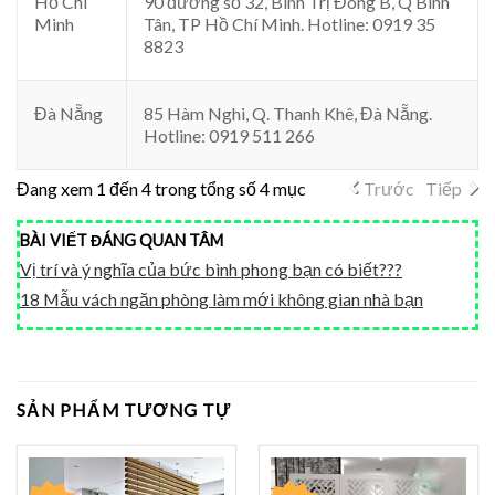
Hồ Chí
90 đường số 32, Bình Trị Đông B, Q Bình
Minh
Tân, TP Hồ Chí Minh. Hotline: 0919 35
8823
Đà Nẵng
85 Hàm Nghi, Q. Thanh Khê, Đà Nẵng.
Hotline: 0919 511 266
Đang xem 1 đến 4 trong tổng số 4 mục
Trước
Tiếp
BÀI VIẾT ĐÁNG QUAN TÂM
Vị trí và ý nghĩa của bức bình phong bạn có biết???
18 Mẫu vách ngăn phòng làm mới không gian nhà bạn
SẢN PHẨM TƯƠNG TỰ