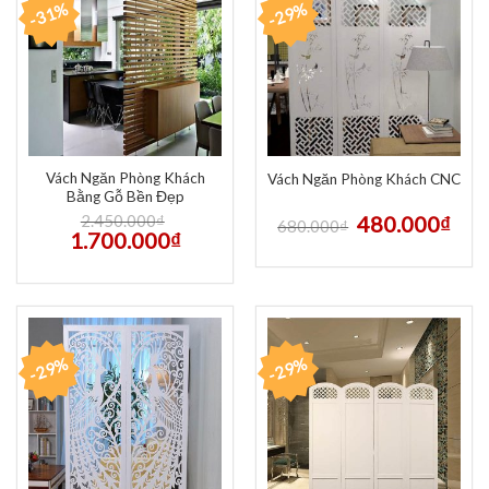
-31%
-29%
Vách Ngăn Phòng Khách
Vách Ngăn Phòng Khách CNC
Bằng Gỗ Bền Đẹp
2.450.000
₫
480.000
₫
680.000
₫
1.700.000
₫
-29%
-29%