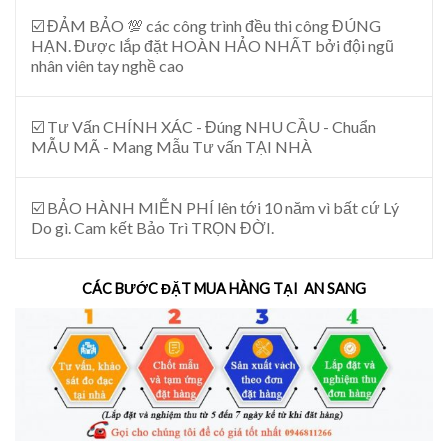
☑️ ĐẢM BẢO 💯 các công trình đều thi công ĐÚNG
HẠN. Được lắp đặt HOÀN HẢO NHẤT bởi đội ngũ
nhân viên tay nghề cao
☑️ Tư Vấn CHÍNH XÁC - Đúng NHU CẦU - Chuẩn
MẪU MÃ - Mang Mẫu Tư vấn TẠI NHÀ
☑️ BẢO HÀNH MIỄN PHÍ lên tới 10 năm vì bất cứ Lý
Do gì. Cam kết Bảo Trì TRỌN ĐỜI.
CÁC BƯỚC ĐẶT MUA HÀNG TẠI AN SANG