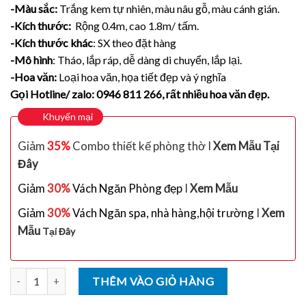
-Màu sắc:
Trắng kem tự nhiên, màu nâu gỗ, màu cánh gián.
-Kích thước:
Rộng 0.4m, cao 1.8m/ tấm.
-Kích thước khác
: SX theo đặt hàng
-Mô hình
: Tháo, lắp ráp, dễ dàng di chuyển, lắp lại.
-Hoa văn:
Loại hoa văn, họa tiết đẹp và ý nghĩa
Gọi Hotline/ zalo: 0946 811 266, rất nhiều hoa văn đẹp.
Khuyến mại
Giảm
35%
Combo thiết kế phòng thờ I
Xem Mẫu Tại
Đây
Giảm
30%
Vách Ngăn Phòng đẹp
I
Xem Mẫu
Giảm
30%
Vách Ngăn spa, nhà hàng,hội trường
I
Xem
Mẫu
Tại Đây
Số lượng
THÊM VÀO GIỎ HÀNG