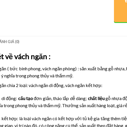
ÁNH GIÁ (0)
ét về vách ngăn
:
găn ( bức bình phong, vách ngăn phòng) : săn xuất bằng gỗ nhựa,
u ý nghĩa trong phong thủy và thẩm mỹ.
ăn chia 2 loại: vách ngăn di động, vách ngăn kết hợp:
 di động:
cấu tạo
đơn giản, tháo lắp dễ dàng;
chất liệu
gỗ nhựa độ
ĩa trong phong thủy và thẩm mỹ. Thường sản xuất hàng loạt, giá rẻ
kết hợp: là loại vách ngăn có kết hợp với tủ kệ gia tăng thêm tiệ
g gian, vị trí nào đó, có công năng cụ thể, sản xuất theo đặt hàng,