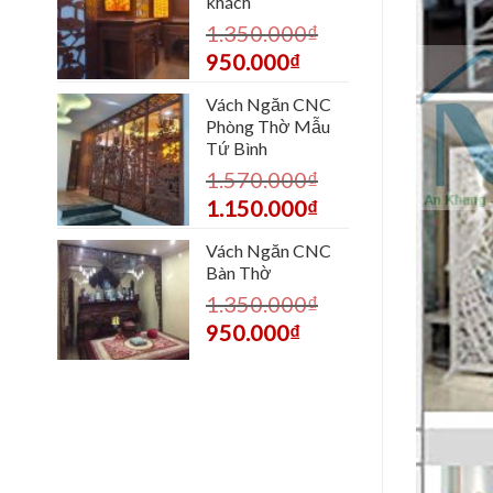
khách
1.350.000
₫
950.000
₫
Vách Ngăn CNC
Phòng Thờ Mẫu
Tứ Bình
1.570.000
₫
1.150.000
₫
Vách Ngăn CNC
Bàn Thờ
1.350.000
₫
950.000
₫