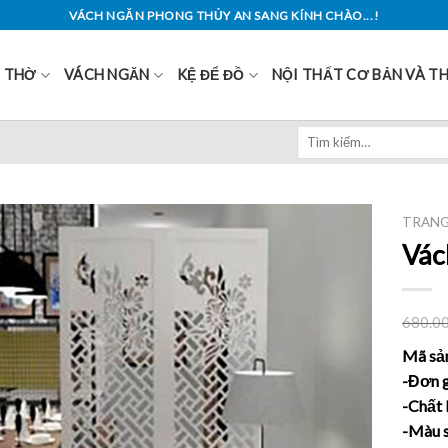
VÁCH NGĂN PHONG THỦY AN SANG KÍNH CHÀO...!
Ủ THỜ
VÁCH NGĂN
KỆ ĐỂ ĐỒ
NỘI THẤT CƠ BẢN VÀ T
Tìm
kiếm:
TRANG
Vác
680.0
Mã sả
-Đơn g
-Chất 
-Màu s