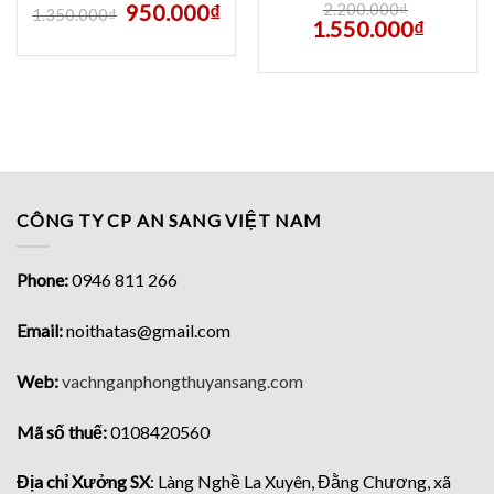
950.000
₫
2.200.000
₫
1.350.000
₫
1.550.000
₫
CÔNG TY CP AN SANG VIỆT NAM
Phone:
0946 811 266
Email:
noithatas@gmail.com
Web:
vachnganphongthuyansang.com
Mã số thuế:
0108420560
Địa chỉ Xưởng SX
: Làng Nghề La Xuyên, Đằng Chương, xã