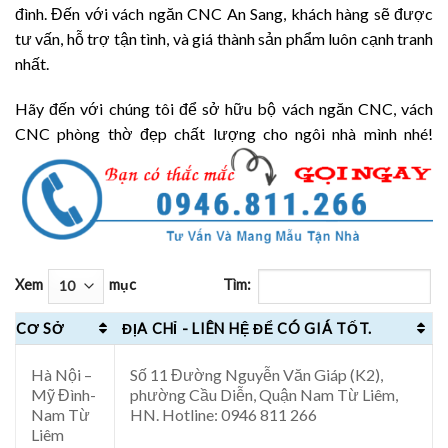
đình. Đến với vách ngăn CNC An Sang, khách hàng sẽ được
tư vấn, hỗ trợ tận tình, và giá thành sản phẩm luôn cạnh tranh
nhất.
Hãy đến với chúng tôi để sở hữu bộ vách ngăn CNC, vách
CNC phòng thờ đẹp chất lượng cho ngôi nhà mình nhé!
Xem
mục
Tìm:
CƠ SỞ
ĐỊA CHỈ - LIÊN HỆ ĐỂ CÓ GIÁ TỐT.
Hà Nội –
Số 11 Đường Nguyễn Văn Giáp (K2),
Mỹ Đình-
phường Cầu Diễn, Quận Nam Từ Liêm,
Nam Từ
HN. Hotline: 0946 811 266
Liêm