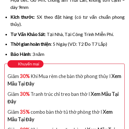
dày 9mm
Kích thước
: SX theo đặt hàng (có tư vấn chuẩn phong
thủy).
Tư Vấn Khảo Sát
: Tại Nhà, Tại Công Trình Miễn Phí.
Thời gian hoàn thiện
: 5 Ngày (VD: T2 Đo T7 Lắp)
Bảo Hành
: 3 năm
Khuyến mại
Giảm
30%
Khi Mua rèm che bàn thờ phong thủy I
Xem
Mẫu Tại Đây
Giảm
30%
Tranh trúc chỉ treo ban thờ I
Xem Mẫu Tại
Đây
Giảm
35%
combo bàn thờ tủ thờ phòng thờ I
Xem
Mẫu Tại Đây