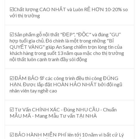
☑️Chất lượng CAO NHẤT và Luôn RẺ HƠN 10-20% so
với thị trường
☑️ Sản phẩm gỗ nội thất "ĐẸP", "ĐỘC" và đúng “GU”
hợp tuổi gia chủ. Đó chính là một trong những "BÍ
QUYẾT VÀNG" giúp An Sang chiếm trọn lòng tin của
khách hàng trong suốt 13 năm qua mặc cho thị trường
nội thất luôn cạnh tranh đầy sôi động
☑️ ĐẢM BẢO 💯 các công trình đều thi công ĐÚNG
HẠN. Được lắp đặt HOÀN HẢO NHẤT bởi đội ngũ
nhân viên tay nghề cao
☑️ Tư Vấn CHÍNH XÁC - Đúng NHU CẦU - Chuẩn
MẪU MÃ - Mang Mẫu Tư vấn TẠI NHÀ
☑️ BẢO HÀNH MIỄN PHÍ lên tới 10 năm vì bất cứ Lý