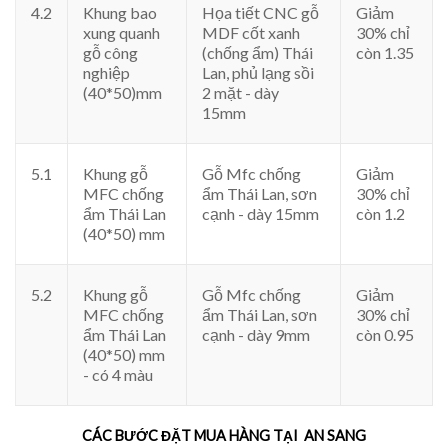
4.2
Khung bao
Họa tiết CNC gỗ
Giảm
xung quanh
MDF cốt xanh
30% chỉ
gỗ công
(chống ẩm) Thái
còn 1.35
nghiệp
Lan, phủ lạng sồi
(40*50)mm
2 mặt - dày
15mm
5.1
Khung gỗ
Gỗ Mfc chống
Giảm
MFC chống
ẩm Thái Lan, sơn
30% chỉ
ẩm Thái Lan
cạnh - dày 15mm
còn 1.2
(40*50) mm
5.2
Khung gỗ
Gỗ Mfc chống
Giảm
MFC chống
ẩm Thái Lan, sơn
30% chỉ
ẩm Thái Lan
cạnh - dày 9mm
còn 0.95
(40*50) mm
- có 4 màu
CÁC BƯỚC ĐẶT MUA HÀNG TẠI AN SANG