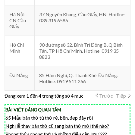
Hà Nội –
37 Nguyễn Khang, Cầu Giấy, HN. Hotline:
CN Cầu
039 319 6586
Giấy
Hồ Chí
90 đường số 32, Bình Trị Đông B, Q Bình
Minh
Tân, TP Hồ Chí Minh. Hotline: 0919 35
8823
Đà Nẵng
85 Hàm Nghi, Q. Thanh Khê, Đà Nẵng.
Hotline: 0919 511 266
Đang xem 1 đến 4 trong tổng số 4 mục
Trước
Tiếp
BÀI VIẾT ĐÁNG QUAN TÂM
65 Mẫu bàn thờ tủ thờ rẻ, bền, đẹp đây rồi
Nghi lễ thay bàn thờ cũ sang bàn thờ mới thế nào?
Phong thủy phòng thờ và những điều cần lưu ý???