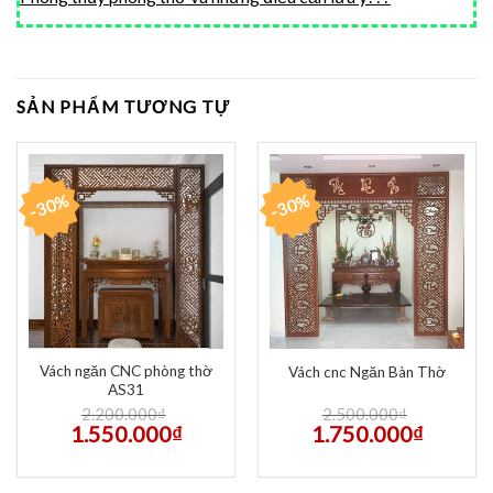
SẢN PHẨM TƯƠNG TỰ
-30%
-30%
Vách ngăn CNC phòng thờ
Vách cnc Ngăn Bàn Thờ
AS31
2.200.000
₫
2.500.000
₫
1.550.000
₫
1.750.000
₫