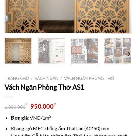
TRANG CHỦ
/
VÁCH NGĂN
/
VÁCH NGĂN PHÒNG THỜ
Vách Ngăn Phòng Thờ AS1
₫
₫
950.000
1.350.000
2
Đơn giá
: VND/1m
Khung: gỗ MFC chống ẩm Thái Lan (40*50) mm
Họa tiết: Gỗ Mfc chống ẩm Thái Lan, không sơn cạnh –