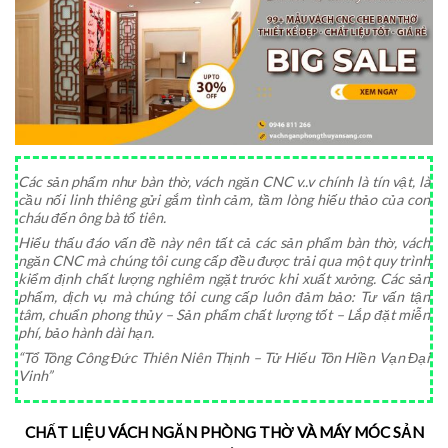
Các sản phẩm như bàn thờ, vách ngăn CNC v..v chính là tín vật, là
cầu nối linh thiêng gửi gắm tình cảm, tầm lòng hiếu thảo của con
cháu đến ông bà tổ tiên.
Hiểu thấu đáo vấn đề này nên tất cả các sản phẩm bàn thờ, vách
ngăn CNC mà chúng tôi cung cấp đều được trải qua một quy trình
kiểm định chất lượng nghiêm ngặt trước khi xuất xưởng. Các sản
phẩm, dịch vụ mà chúng tôi cung cấp luôn đảm bảo: Tư vấn tận
tâm, chuẩn phong thủy – Sản phẩm chất lượng tốt – Lắp đặt miễn
phí, bảo hành dài hạn.
“Tổ Tông Công Đức Thiên Niên Thịnh – Tử Hiếu Tôn Hiền Vạn Đại
Vinh”
CHẤT LIỆU VÁCH NGĂN PHÒNG THỜ VÀ MÁY MÓC SẢN