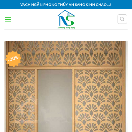
Skip
VÁCH NGĂN PHONG THỦY AN SANG KÍNH CHÀO...!
to
content
-30%