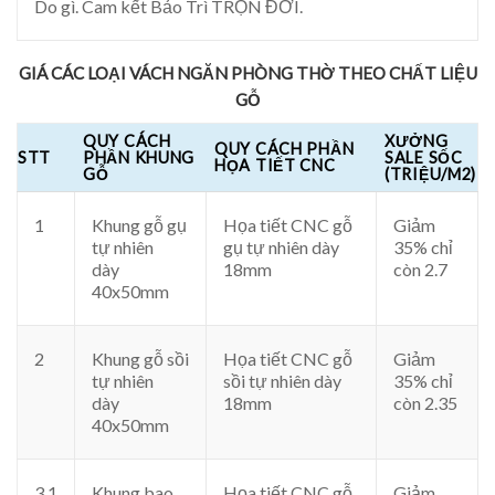
Do gì. Cam kết Bảo Trì TRỌN ĐỜI.
GIÁ CÁC LOẠI VÁCH NGĂN PHÒNG THỜ THEO CHẤT LIỆU
GỖ
QUY CÁCH
XƯỞNG
QUY CÁCH PHẦN
STT
PHẦN KHUNG
SALE SỐC
HỌA TIẾT CNC
GỖ
(TRIỆU/M2)
1
Khung gỗ gụ
Họa tiết CNC gỗ
Giảm
tự nhiên
gụ tự nhiên dày
35% chỉ
dày
18mm
còn 2.7
40x50mm
2
Khung gỗ sồi
Họa tiết CNC gỗ
Giảm
tự nhiên
sồi tự nhiên dày
35% chỉ
dày
18mm
còn 2.35
40x50mm
3.1
Khung bao
Họa tiết CNC gỗ
Giảm