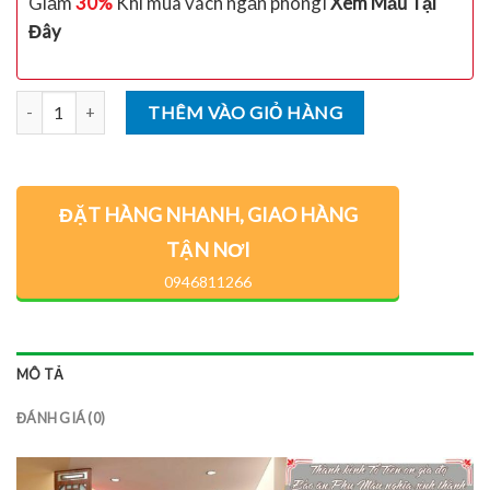
Giảm
30%
Khi mua vách ngăn phòngI
Xem Mẫu Tại
Đây
Số lượng
THÊM VÀO GIỎ HÀNG
ĐẶT HÀNG NHANH, GIAO HÀNG
TẬN NƠI
0946811266
MÔ TẢ
ĐÁNH GIÁ (0)