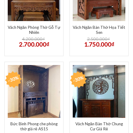
Vách Ngăn Phòng Thờ Gỗ Tự
Vách Ngăn Bàn Thờ Họa Tiết
Nhiên
Sen
4.200.000
₫
2.500.000
₫
2.700.000
₫
1.750.000
₫
-30%
-30%
Bức Bình Phong che phòng
Vách Ngăn Bàn Thờ Chung
thờ giá rẻ AS15
Cư Giá Rẻ