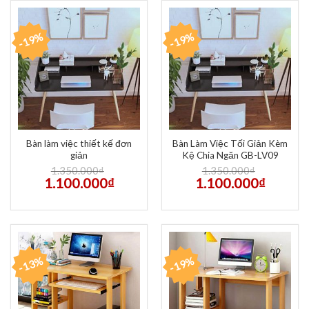
-19%
-19%
Bàn làm việc thiết kế đơn
Bàn Làm Việc Tối Giản Kèm
giản
Kệ Chia Ngăn GB-LV09
1.350.000
₫
1.350.000
₫
1.100.000
₫
1.100.000
₫
-13%
-19%