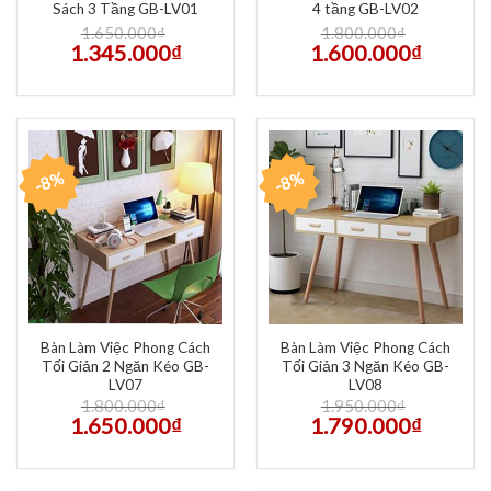
Sách 3 Tầng GB-LV01
4 tầng GB-LV02
1.650.000
₫
1.800.000
₫
1.345.000
₫
1.600.000
₫
-8%
-8%
Bàn Làm Việc Phong Cách
Bàn Làm Việc Phong Cách
Tối Giản 2 Ngăn Kéo GB-
Tối Giản 3 Ngăn Kéo GB-
LV07
LV08
1.800.000
₫
1.950.000
₫
1.650.000
₫
1.790.000
₫