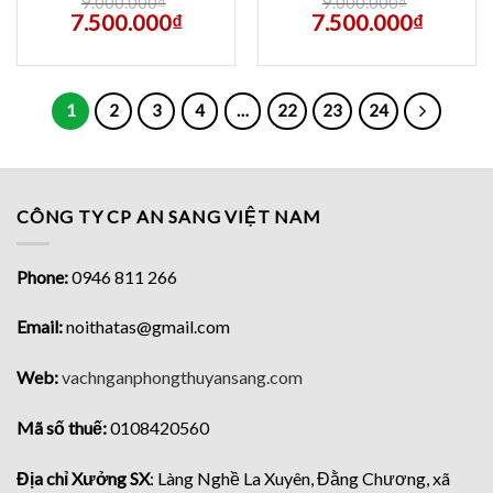
9.000.000
₫
9.000.000
₫
7.500.000
₫
7.500.000
₫
1
2
3
4
…
22
23
24
CÔNG TY CP AN SANG VIỆT NAM
Phone:
0946 811 266
Email:
noithatas@gmail.com
Web:
vachnganphongthuyansang.com
Mã số thuế:
0108420560
Địa chỉ Xưởng SX
: Làng Nghề La Xuyên, Đằng Chương, xã