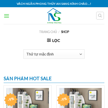
Skip
VÁCH NGĂN PHONG THỦY AN SANG KÍNH CHÀO...!
to
content
TRANG CHỦ
/
SHOP
LỌC
SẢN PHẨM HOT SALE
-9%
-9%