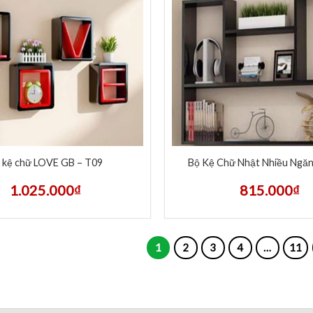
 kệ chữ LOVE GB – T09
Bộ Kệ Chữ Nhật Nhiều Ngă
1.025.000
₫
815.000
₫
1
2
3
4
…
11