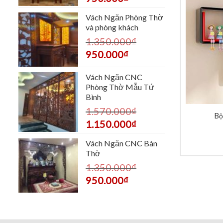
Vách Ngăn Phòng Thờ
và phòng khách
1.350.000
₫
950.000
₫
Vách Ngăn CNC
Phòng Thờ Mẫu Tứ
Bình
1.570.000
₫
Bộ
1.150.000
₫
Vách Ngăn CNC Bàn
Thờ
1.350.000
₫
950.000
₫