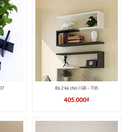
07
Bộ 2 kệ chữ J GB – T05
405.000
₫