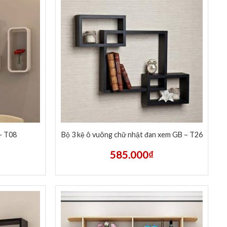
 – T08
Bộ 3 kệ ô vuông chữ nhật đan xem GB – T26
585.000
₫