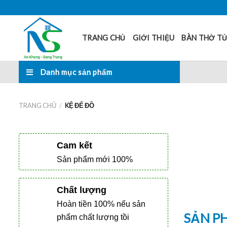
Skip
to
content
TRANG CHỦ
GIỚI THIỆU
BÀN THỜ T
Danh mục sản phẩm
TRANG CHỦ
/
KỆ ĐỂ ĐỒ
Cam kết
Sản phẩm mới 100%
Chất lượng
Hoàn tiền 100% nếu sản
SẢN P
phẩm chất lượng tồi