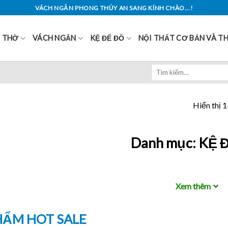
VÁCH NGĂN PHONG THỦY AN SANG KÍNH CHÀO...!
Ủ THỜ
VÁCH NGĂN
KỆ ĐỂ ĐỒ
NỘI THẤT CƠ BẢN VÀ T
Tìm
kiếm:
Hiển thị 
Danh mục:
KỆ 
Xem thêm
HẨM HOT SALE