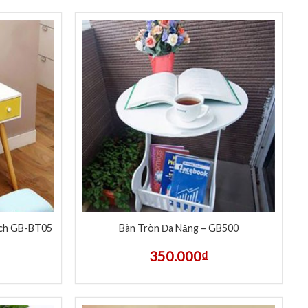
ệch GB-BT05
Bàn Tròn Đa Năng – GB500
350.000
₫