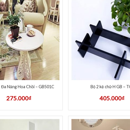
 Đa Năng Hoa Chồi – GB501C
Bộ 2 kệ chữ H GB – T
275.000
₫
405.000
₫