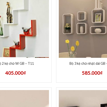
ộ 2 kệ chữ W GB – T11
Bộ 3 kệ chữ nhật dài GB
405.000
₫
585.000
₫