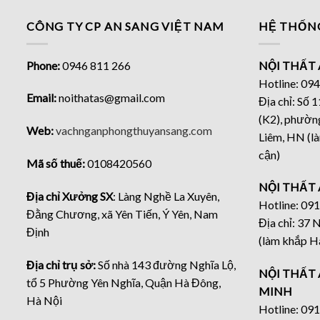
CÔNG TY CP AN SANG VIỆT NAM
HỆ THỐN
Phone:
0946 811 266
NỘI THẤT 
Hotline: 09
Email:
noithatas@gmail.com
Địa chỉ: Số
(K2), phườn
Web:
vachnganphongthuyansang.com
Liêm, HN (là
cận)
Mã số thuế:
0108420560
NỘI THẤT 
Địa chỉ Xưởng SX
: Làng Nghề La Xuyên,
Hotline: 09
Đằng Chương, xã Yên Tiến, Ý Yên, Nam
Địa chỉ: 37
Định
(làm khắp Hà
Địa chỉ trụ sở:
Số nhà 143 đường Nghĩa Lộ,
NỘI THẤT 
tổ 5 Phường Yên Nghĩa, Quận Hà Đông,
MINH
Hà Nội
Hotline: 09