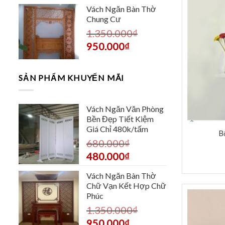
Vách Ngăn Bàn Thờ
Chung Cư
1.350.000
₫
950.000
₫
SẢN PHẨM KHUYẾN MÃI
Vách Ngăn Văn Phòng
Bền Đẹp Tiết Kiệm
Giá Chỉ 480k/tấm
B
680.000
₫
480.000
₫
Vách Ngăn Bàn Thờ
Chữ Vạn Kết Hợp Chữ
Phúc
1.350.000
₫
950.000
₫