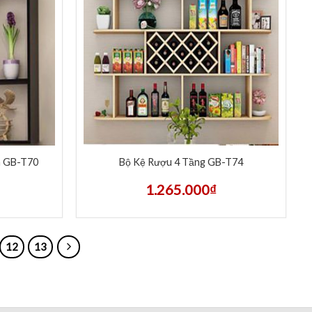
n GB-T70
Bộ Kệ Rượu 4 Tầng GB-T74
1.265.000
₫
12
13