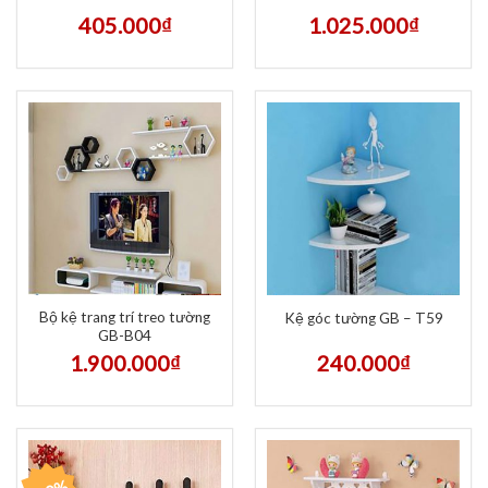
405.000
₫
1.025.000
₫
Bộ kệ trang trí treo tường
Kệ góc tường GB – T59
GB-B04
1.900.000
₫
240.000
₫