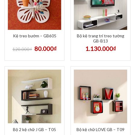
Bộ kệ trang trí treo tường
Kệ treo bướm – GB605
GB-B13
80.000
₫
1.130.000
₫
120.000
₫
Bộ 2 kệ chữ J GB – T05
Bộ kệ chữ LOVE GB – T09