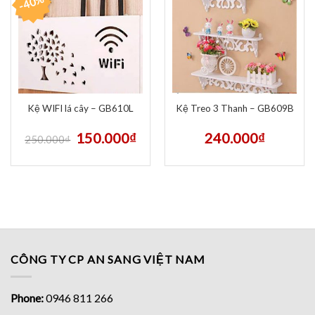
-40%
Kệ WIFI lá cây – GB610L
Kệ Treo 3 Thanh – GB609B
150.000
₫
240.000
₫
250.000
₫
CÔNG TY CP AN SANG VIỆT NAM
Phone:
0946 811 266