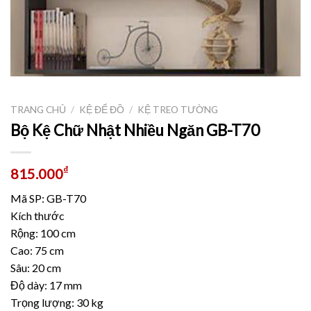
TRANG CHỦ
/
KỆ ĐỂ ĐỒ
/
KỆ TREO TƯỜNG
Bộ Kệ Chữ Nhật Nhiều Ngăn GB-T70
₫
815.000
Mã SP: GB-T70
Kích thước
Rộng: 100 cm
Cao: 75 cm
Sâu: 20 cm
Độ dày: 17 mm
Trọng lượng: 30 kg