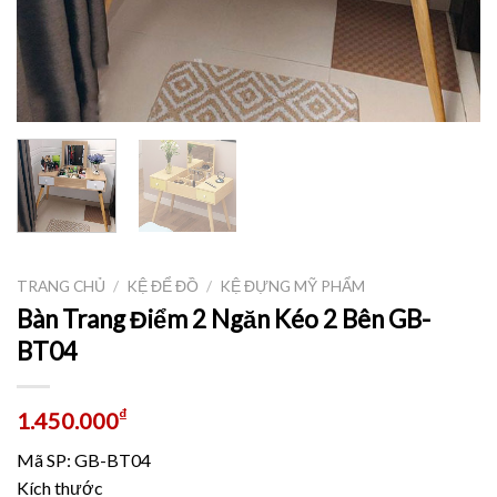
TRANG CHỦ
/
KỆ ĐỂ ĐỒ
/
KỆ ĐỰNG MỸ PHẨM
Bàn Trang Điểm 2 Ngăn Kéo 2 Bên GB-
BT04
₫
1.450.000
Mã SP: GB-BT04
Kích thước