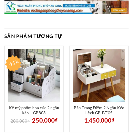
SẢN PHẨM TƯƠNG TỰ
-11%
Kệ mỹ phẩm hoa cúc 2 ngăn
Bàn Trang Điểm 2 Ngăn Kéo
kéo – GB803
Lệch GB-BT05
250.000
₫
1.450.000
₫
280.000
₫