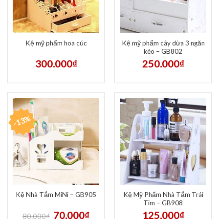
Kệ mỹ phẩm cây dừa 3 ngăn
Kệ mỹ phẩm hoa cúc
kéo – GB802
300.000
₫
250.000
₫
-13%
Kệ Mỹ Phẩm Nhà Tắm Trái
Kệ Nhà Tắm MiNi – GB905
Tim – GB908
70.000
₫
125.000
₫
80.000
₫