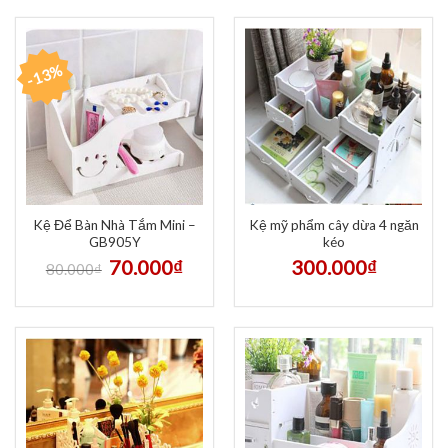
-13%
Kệ Để Bàn Nhà Tắm Mini –
Kệ mỹ phẩm cây dừa 4 ngăn
GB905Y
kéo
70.000
₫
300.000
₫
80.000
₫