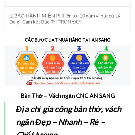
☑️ BẢO HÀNH MIỄN PHÍ lên tới 10 năm vì bất cứ Lý
Do gì. Cam kết Bảo Trì TRỌN ĐỜI.
CÁC BƯỚC ĐẶT MUA HÀNG TẠI AN SANG
Bàn Thờ – Vách ngăn CNC AN SANG
Địa chỉ gia công bàn thờ, vách
ngăn Đẹp – Nhanh – Rẻ –
Chất lượng