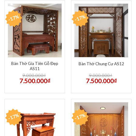
-17%
-17%
Bàn Thờ Gia Tiên Gỗ Đẹp
Bàn Thờ Chung Cư AS12
AS11
9.000.000
₫
9.000.000
₫
7.500.000
₫
7.500.000
₫
-17%
-17%