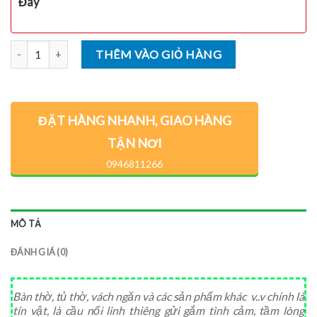
Đây
Số lượng
THÊM VÀO GIỎ HÀNG
ĐẶT HÀNG NHANH, GIAO HÀNG
TẬN NƠI
0946811266
MÔ TẢ
ĐÁNH GIÁ (0)
Bàn thờ, tủ thờ, vách ngăn và các sản phẩm khác v..v chính là
tín vật, là cầu nối linh thiêng gửi gắm tình cảm, tầm lòng