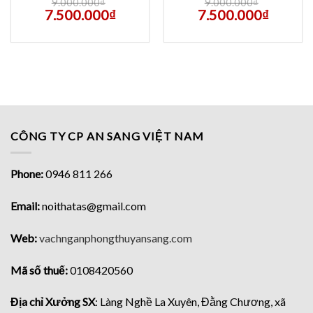
9.000.000
₫
9.000.000
₫
7.500.000
₫
7.500.000
₫
CÔNG TY CP AN SANG VIỆT NAM
Phone:
0946 811 266
Email:
noithatas@gmail.com
Web:
vachnganphongthuyansang.com
Mã số thuế:
0108420560
Địa chỉ Xưởng SX
: Làng Nghề La Xuyên, Đằng Chương, xã