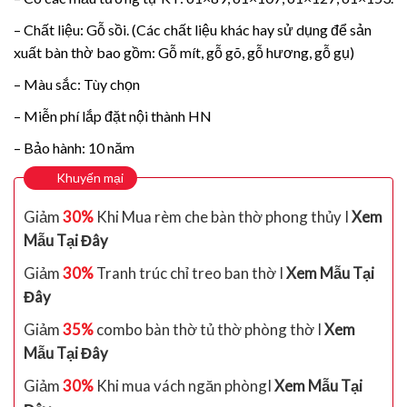
– Chất liệu: Gỗ sồi. (Các chất liệu khác hay sử dụng để sản
xuất bàn thờ bao gồm: Gỗ mít, gỗ gõ, gỗ hương, gỗ gụ)
– Màu sắc: Tùy chọn
– Miễn phí lắp đặt nội thành HN
– Bảo hành: 10 năm
Khuyến mại
Giảm
30%
Khi Mua rèm che bàn thờ phong thủy I
Xem
Mẫu Tại Đây
Giảm
30%
Tranh trúc chỉ treo ban thờ I
Xem Mẫu Tại
Đây
Giảm
35%
combo bàn thờ tủ thờ phòng thờ I
Xem
Mẫu Tại Đây
Giảm
30%
Khi mua vách ngăn phòngI
Xem Mẫu Tại