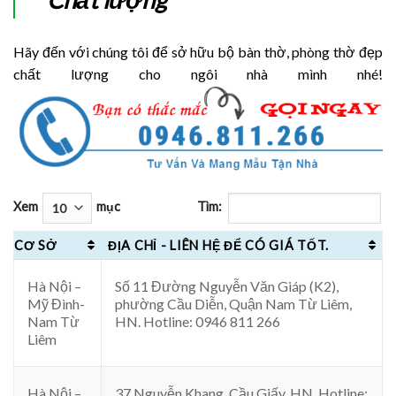
Hãy đến với chúng tôi để sở hữu bộ bàn thờ, phòng thờ đẹp
chất lượng cho ngôi nhà mình nhé!
Xem
mục
Tìm:
CƠ SỞ
ĐỊA CHỈ - LIÊN HỆ ĐỂ CÓ GIÁ TỐT.
Hà Nội –
Số 11 Đường Nguyễn Văn Giáp (K2),
Mỹ Đình-
phường Cầu Diễn, Quận Nam Từ Liêm,
Nam Từ
HN. Hotline: 0946 811 266
Liêm
Hà Nội –
37 Nguyễn Khang, Cầu Giấy, HN. Hotline: