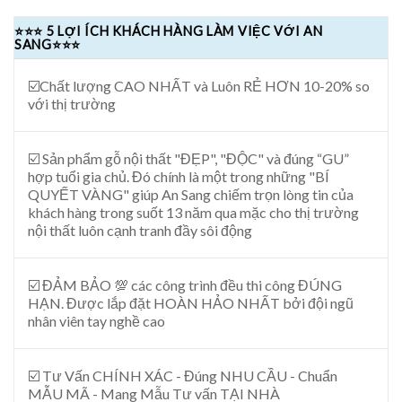
⭐⭐⭐ 5 LỢI ÍCH KHÁCH HÀNG LÀM VIỆC VỚI AN
SANG⭐⭐⭐
☑️Chất lượng CAO NHẤT và Luôn RẺ HƠN 10-20% so
với thị trường
☑️ Sản phẩm gỗ nội thất "ĐẸP", "ĐỘC" và đúng “GU”
hợp tuổi gia chủ. Đó chính là một trong những "BÍ
QUYẾT VÀNG" giúp An Sang chiếm trọn lòng tin của
khách hàng trong suốt 13 năm qua mặc cho thị trường
nội thất luôn cạnh tranh đầy sôi động
☑️ ĐẢM BẢO 💯 các công trình đều thi công ĐÚNG
HẠN. Được lắp đặt HOÀN HẢO NHẤT bởi đội ngũ
nhân viên tay nghề cao
☑️ Tư Vấn CHÍNH XÁC - Đúng NHU CẦU - Chuẩn
MẪU MÃ - Mang Mẫu Tư vấn TẠI NHÀ