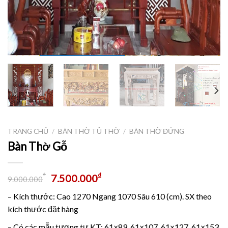
TRANG CHỦ
/
BÀN THỜ TỦ THỜ
/
BÀN THỜ ĐỨNG
Bàn Thờ Gỗ
₫
₫
7.500.000
9.000.000
– Kích thước: Cao 1270 Ngang 1070 Sâu 610 (cm). SX theo
kích thước đặt hàng
– Có các mẫu tương tự KT: 61×89, 61×107, 61×127, 61×153.