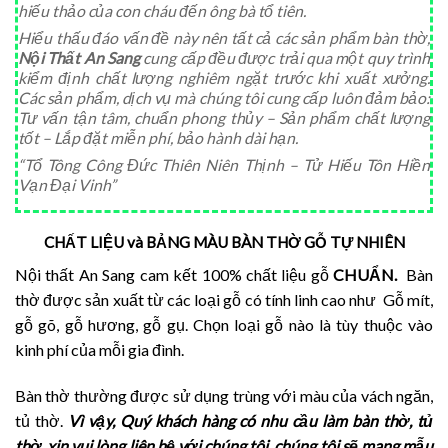
hiếu thảo của con cháu đến ông bà tổ tiên.
Hiểu thấu đáo vấn đề này nên tất cả các sản phẩm bàn thờ,
Nội Thất An Sang
cung cấp đều được trải qua một quy trình
kiểm định chất lượng nghiêm ngặt trước khi xuất xưởng.
Các sản phẩm, dịch vụ mà chúng tôi cung cấp luôn đảm bảo:
Tư vấn tận tâm, chuẩn phong thủy – Sản phẩm chất lượng
tốt – Lắp đặt miễn phí, bảo hành dài hạn.
“Tổ Tông Công Đức Thiên Niên Thịnh – Tử Hiếu Tôn Hiền
Vạn Đại Vinh”
CHẤT LIỆU và BẢNG MÀU BÀN THỜ GỖ TỰ NHIÊN
Nội thất An Sang cam kết 100% chất liệu gỗ
CHUẨN.
Bàn
thờ được sản xuất từ các loại gỗ có tính linh cao như Gỗ mít,
gỗ gõ, gỗ hương, gỗ gụ. Chọn loại gỗ nào là tùy thuộc vào
kinh phí của mỗi gia đình.
Bàn thờ thường được sử dụng trùng với màu của vách ngăn,
tủ thờ.
Vì vậy, Quý khách hàng có nhu cầu làm bàn thờ, tủ
thờ, xin vui lòng liên hệ với chúng tôi, chúng tôi sẽ mang mẫu