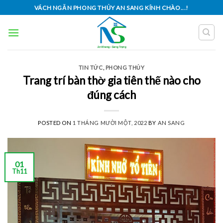
Skip
VÁCH NGĂN PHONG THỦY AN SANG KÍNH CHÀO...!
to
content
TIN TỨC
,
PHONG THỦY
Trang trí bàn thờ gia tiên thế nào cho
đúng cách
POSTED ON
1 THÁNG MƯỜI MỘT, 2022
BY
AN SANG
01
Th11