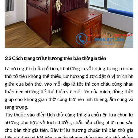
3.3 Cách trang trí lư hương trên bàn thờ gia tiên
Là nơi ngự trị của tổ tiên, lư hương là vật dụng trang trí bàn
thờ tổ tiên không thể thiếu. Lư hương được đặt ở vị trí chính
giữa của bàn thờ, vào mỗi dịp lễ tết thì con cháu cùng nhau
thắp nén hương để thể hiện sự biết ơn của mình, đồng thời
giúp cho không gian thờ cúng trở nên linh thiêng, ấm cúng và
sang trọng.
Tùy thuộc vào diện tích thờ cúng thì gia chủ nên lựa chọn lư
hương phù hợp về kích thước, chất liệu cũng như màu sắc
cho bàn thờ gia tiên. Bày trí lư hương chuẩn thì bàn thờ gia
tiên sẽ đẹp và hài hòa, chuẩn phong thủy cho gia chủ nhằm