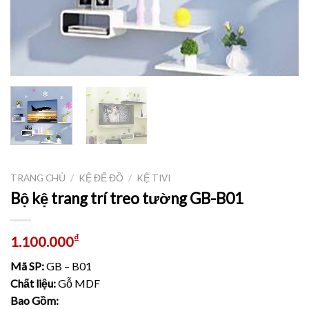
TRANG CHỦ
/
KỆ ĐỂ ĐỒ
/
KỆ TIVI
Bộ kệ trang trí treo tường GB-B01
₫
1.100.000
Mã SP:
GB – B01
Chất liệu:
Gỗ MDF
Bao Gồm: