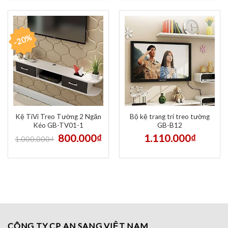
-20%
Kệ TiVi Treo Tường 2 Ngăn
Bộ kệ trang trí treo tường
Kéo GB-TV01-1
GB-B12
800.000
₫
1.110.000
₫
1.000.000
₫
CÔNG TY CP AN SANG VIỆT NAM