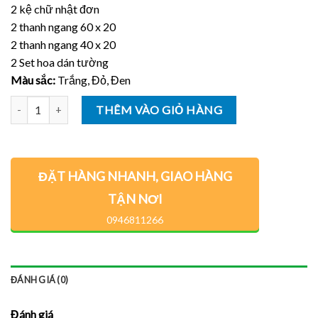
2 kệ chữ nhật đơn
2 thanh ngang 60 x 20
2 thanh ngang 40 x 20
2 Set hoa dán tường
Màu sắc:
Trắng, Đỏ, Đen
Số lượng
THÊM VÀO GIỎ HÀNG
ĐẶT HÀNG NHANH, GIAO HÀNG
TẬN NƠI
0946811266
ĐÁNH GIÁ (0)
Đánh giá