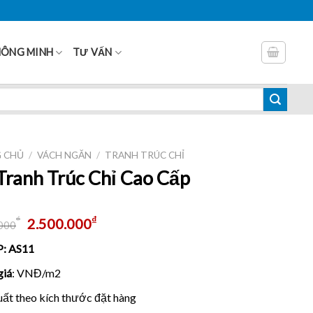
HÔNG MINH
TƯ VẤN
 CHỦ
/
VÁCH NGĂN
/
TRANH TRÚC CHỈ
Tranh Trúc Chỉ Cao Cấp
₫
₫
2.500.000
000
P: AS11
giá
: VNĐ/m2
uất theo kích thước đặt hàng