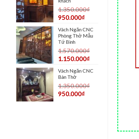
khách
1.350.000
₫
950.000
₫
Vách Ngăn CNC
Phòng Thờ Mẫu
Tứ Bình
1.570.000
₫
1.150.000
₫
Vách Ngăn CNC
Bàn Thờ
1.350.000
₫
950.000
₫