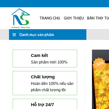
Skip
to
content
TRANG CHỦ
GIỚI THIỆU
BÀN THỜ T
Danh mục sản phẩm
Cam kết
Sản phẩm mới 100%
-30%
Chất lượng
Hoàn tiền 100% nếu sản
phẩm chất lượng tồi
Hỗ trợ 24/7