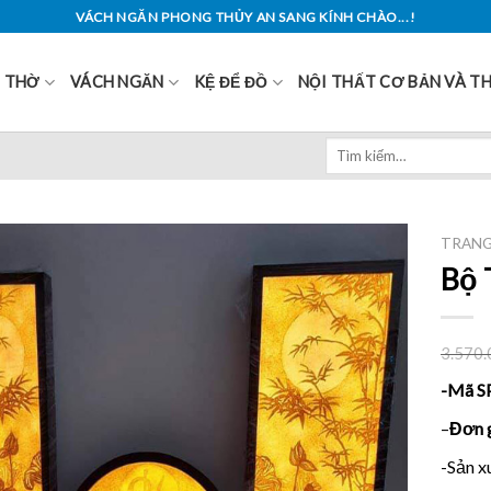
VÁCH NGĂN PHONG THỦY AN SANG KÍNH CHÀO...!
Ủ THỜ
VÁCH NGĂN
KỆ ĐỂ ĐỒ
NỘI THẤT CƠ BẢN VÀ T
Tìm
kiếm:
TRANG
Bộ 
3.570.
-Mã S
–
Đơn 
-Sản x