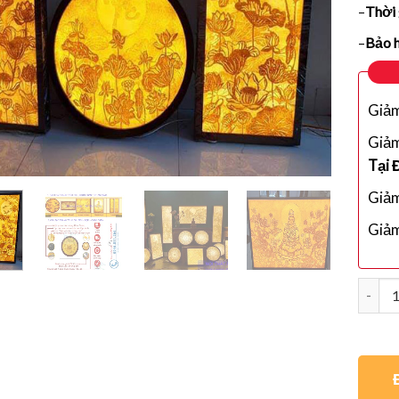
–
Thời 
–
Bảo 
Giả
Giả
Tại 
Giả
Giả
Số lượ