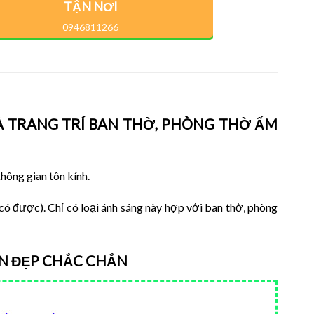
TẬN NƠI
0946811266
VÀ TRANG TRÍ BAN THỜ, PHÒNG THỜ ẤM
không gian tôn kính.
o có được). Chỉ có loại ánh sáng này hợp với ban thờ, phòng
N ĐẸP CHẮC CHẮN