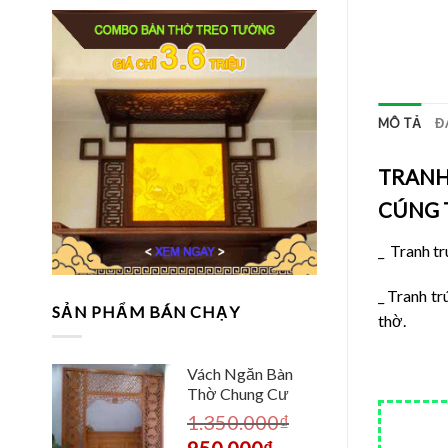
MÔ TẢ
Đ
TRANH
CÚNG 
_ Tranh tr
_ Tranh tr
SẢN PHẨM BÁN CHẠY
thờ.
Vách Ngăn Bàn
Thờ Chung Cư
1.350.000
₫
950.000
₫