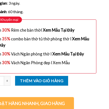
gian
: 3 ngày.
hành
: 60 tháng.
Khuyến mại
m
30%
Rèm che bàn thờI
Xem Mẫu Tại Đây
m
35%
combo bàn thờ tủ thờ phòng thờ I
Xem Mẫu
Đây
m
30%
Vách Ngăn phòng thờ I
Xem Mẫu Tại Đây
m
30%
Vách Ngăn Phòng đẹp I Xem Mẫu
ng
THÊM VÀO GIỎ HÀNG
ĐẶT HÀNG NHANH, GIAO HÀNG