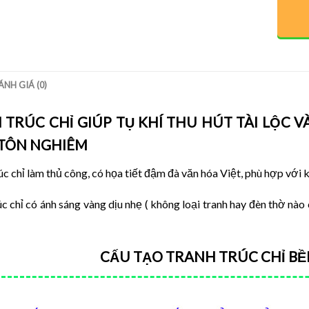
ÁNH GIÁ (0)
 TRÚC CHỈ GIÚP TỤ KHÍ THU HÚT TÀI LỘC 
TÔN NGHIÊM
úc chỉ làm thủ công, có họa tiết đậm đà văn hóa Việt, phù hợp với 
úc chỉ có ánh sáng vàng dịu nhẹ ( không loại tranh hay đèn thờ nà
CẤU TẠO TRANH TRÚC CHỈ BỀ