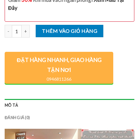
Đây
Số lượng
THÊM VÀO GIỎ HÀNG
ĐẶT HÀNG NHANH, GIAO HÀNG
TẬN NƠI
0946811266
MÔ TẢ
ĐÁNH GIÁ (0)