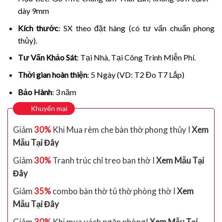
dày 9mm
Kích thước
: SX theo đặt hàng (có tư vấn chuẩn phong
thủy).
Tư Vấn Khảo Sát
: Tại Nhà, Tại Công Trình Miễn Phí.
Thời gian hoàn thiện
: 5 Ngày (VD: T2 Đo T7 Lắp)
Bảo Hành
: 3 năm
Khuyến mại
Giảm
30%
Khi Mua rèm che bàn thờ phong thủy I
Xem
Mẫu Tại Đây
Giảm
30%
Tranh trúc chỉ treo ban thờ I
Xem Mẫu Tại
Đây
Giảm
35%
combo bàn thờ tủ thờ phòng thờ I
Xem
Mẫu Tại Đây
Giảm
30%
Khi mua vách ngăn phòngI
Xem Mẫu Tại