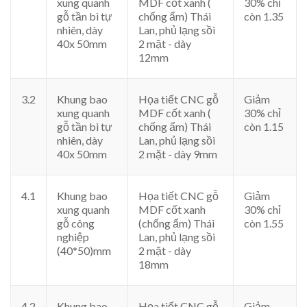
xung quanh
MDF cốt xanh (
30% chỉ
gỗ tần bì tự
chống ẩm) Thái
còn 1.35
nhiên, dày
Lan, phủ lạng sồi
40x 50mm
2 mặt - dày
12mm
3.2
Khung bao
Họa tiết CNC gỗ
Giảm
xung quanh
MDF cốt xanh (
30% chỉ
gỗ tần bì tự
chống ẩm) Thái
còn 1.15
nhiên, dày
Lan, phủ lạng sồi
40x 50mm
2 mặt - dày 9mm
4.1
Khung bao
Họa tiết CNC gỗ
Giảm
xung quanh
MDF cốt xanh
30% chỉ
gỗ công
(chống ẩm) Thái
còn 1.55
nghiệp
Lan, phủ lạng sồi
(40*50)mm
2 mặt - dày
18mm
4.2
Khung bao
Họa tiết CNC gỗ
Giảm