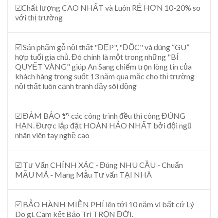
☑️Chất lượng CAO NHẤT và Luôn RẺ HƠN 10-20% so
với thị trường
☑️ Sản phẩm gỗ nội thất "ĐẸP", "ĐỘC" và đúng “GU”
hợp tuổi gia chủ. Đó chính là một trong những "BÍ
QUYẾT VÀNG" giúp An Sang chiếm trọn lòng tin của
khách hàng trong suốt 13 năm qua mặc cho thị trường
nội thất luôn cạnh tranh đầy sôi động
☑️ ĐẢM BẢO 💯 các công trình đều thi công ĐÚNG
HẠN. Được lắp đặt HOÀN HẢO NHẤT bởi đội ngũ
nhân viên tay nghề cao
☑️ Tư Vấn CHÍNH XÁC - Đúng NHU CẦU - Chuẩn
MẪU MÃ - Mang Mẫu Tư vấn TẠI NHÀ
☑️ BẢO HÀNH MIỄN PHÍ lên tới 10 năm vì bất cứ Lý
Do gì. Cam kết Bảo Trì TRỌN ĐỜI.