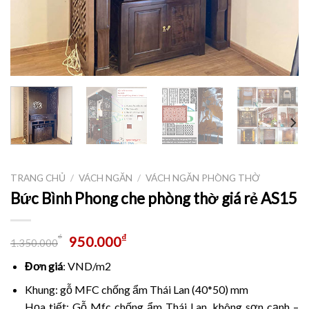
TRANG CHỦ
/
VÁCH NGĂN
/
VÁCH NGĂN PHÒNG THỜ
Bức Bình Phong che phòng thờ giá rẻ AS15
₫
₫
950.000
1.350.000
Đơn giá
: VND/m2
Khung: gỗ MFC chống ẩm Thái Lan (40*50) mm
Họa tiết: Gỗ Mfc chống ẩm Thái Lan, không sơn cạnh –