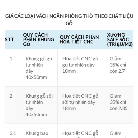
GIÁ CÁC LOẠI VÁCH NGĂN PHÒNG THỜ THEO CHẤT LIỆU
GỖ
QUY CÁCH
XƯỞNG
QUY CÁCH PHẦN
STT
PHẦN KHUNG
SALE SỐC
HỌA TIẾT CNC
GỖ
(TRIỆU/M2)
1
Khung gỗ gụ
Họa tiết CNC gỗ
Giảm
tự nhiên
gụ tự nhiên dày
35% chỉ
dày
18mm
còn 2.7
40x50mm
2
Khung gỗ sồi
Họa tiết CNC gỗ
Giảm
tự nhiên
sồi tự nhiên dày
35% chỉ
dày
18mm
còn 2.35
40x50mm
3.1
Khung bao
Họa tiết CNC gỗ
Giảm