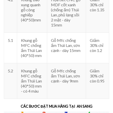
xung quanh
MDF cốt xanh
30% chỉ
gỗ công
(chống ẩm) Thái
còn 1.35
nghiệp
Lan, phủ lạng sồi
(40*50)mm
2 mặt - dày
15mm
5.1
Khung gỗ
Gỗ Mfc chống
Giảm
MFC chống
ẩm Thái Lan, sơn
30% chỉ
ẩm Thái Lan
cạnh - dày 15mm
còn 1.2
(40*50) mm
5.2
Khung gỗ
Gỗ Mfc chống
Giảm
MFC chống
ẩm Thái Lan, sơn
30% chỉ
ẩm Thái Lan
cạnh - dày 9mm
còn 0.95
(40*50) mm
- có 4 màu
CÁC BƯỚC ĐẶT MUA HÀNG TẠI AN SANG