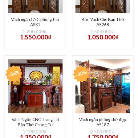
Vách ngăn CNC phòng thờ
Bức Vách Che Ban Thờ
AS31
AS268
2.200.000
₫
1.500.000
₫
1.550.000
₫
1.050.000
₫
-36%
-30%
Vách Ngăn CNC Trang Trí
Vách ngăn phòng thờ đẹp
Bàn Thờ Chung Cư
AS187
2.100.000
₫
2.500.000
₫
1.350.000
₫
1.750.000
₫