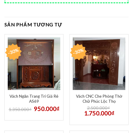
SẢN PHẨM TƯƠNG TỰ
-30%
-30%
Vách Ngăn Trang Trí Giá Rẻ
Vách CNC Che Phòng Thờ
AS69
Chữ Phúc Lộc Thọ
950.000
₫
2.500.000
₫
1.350.000
₫
1.750.000
₫