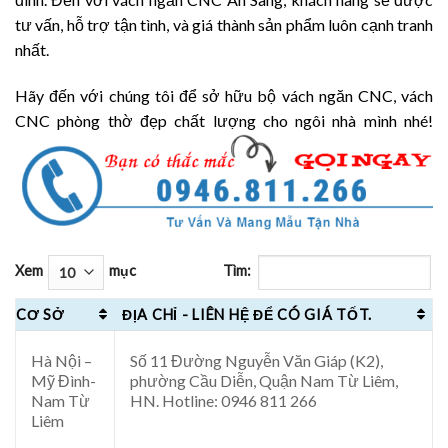
tư vấn, hỗ trợ tận tình, và giá thành sản phẩm luôn cạnh tranh
nhất.
Hãy đến với chúng tôi để sở hữu bộ vách ngăn CNC, vách
CNC phòng thờ đẹp chất lượng cho ngôi nhà mình nhé!
Xem
mục
Tìm:
CƠ SỞ
ĐỊA CHỈ - LIÊN HỆ ĐỂ CÓ GIÁ TỐT.
Hà Nội –
Số 11 Đường Nguyễn Văn Giáp (K2),
Mỹ Đình-
phường Cầu Diễn, Quận Nam Từ Liêm,
Nam Từ
HN. Hotline: 0946 811 266
Liêm