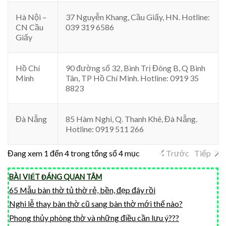
Hà Nội –
37 Nguyễn Khang, Cầu Giấy, HN. Hotline:
CN Cầu
039 319 6586
Giấy
Hồ Chí
90 đường số 32, Bình Trị Đông B, Q Bình
Minh
Tân, TP Hồ Chí Minh. Hotline: 0919 35
8823
Đà Nẵng
85 Hàm Nghi, Q. Thanh Khê, Đà Nẵng.
Hotline: 0919 511 266
Đang xem 1 đến 4 trong tổng số 4 mục
Trước
Tiếp
BÀI VIẾT ĐÁNG QUAN TÂM
65 Mẫu bàn thờ tủ thờ rẻ, bền, đẹp đây rồi
Nghi lễ thay bàn thờ cũ sang bàn thờ mới thế nào?
Phong thủy phòng thờ và những điều cần lưu ý???