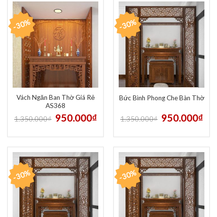
-30%
-30%
Vách Ngăn Ban Thờ Giá Rẻ
Bức Bình Phong Che Bàn Thờ
AS368
950.000
₫
950.000
₫
1.350.000
₫
1.350.000
₫
-30%
-30%