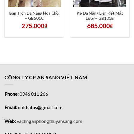
Bàn Tròn Đa Năng Hoa Chồi
Kệ Đa Năng Liên Kết Mắt
– GB501C
Lưới – GB101B
275.000
₫
685.000
₫
CÔNG TY CP AN SANG VIỆT NAM
Phone:
0946 811 266
Email:
noithatas@gmail.com
Web:
vachnganphongthuyansang.com