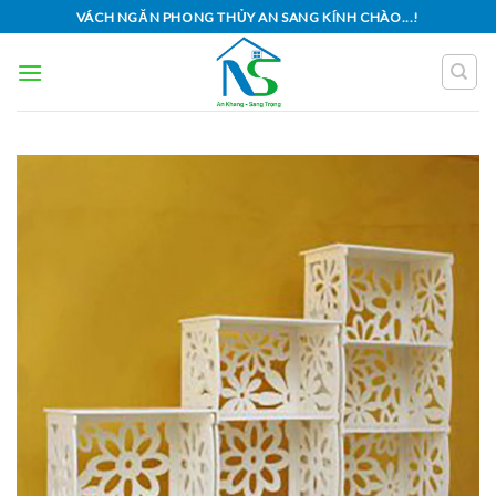
Skip
VÁCH NGĂN PHONG THỦY AN SANG KÍNH CHÀO...!
to
content