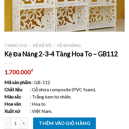
TRANG CHỦ
/
KỆ ĐỂ ĐỒ
/
KỆ ĐA NĂNG
Kệ Đa Năng 2-3-4 Tầng Hoa To – GB112
₫
1.700.000
Mã sản phẩm
: GB-112
Chất liệu
: Gỗ nhựa composite (PVC foam).
Màu sắc
: Trắng kem tự nhiên.
Hoa văn
: Hoa to
Xuất xứ
: Việt Nam.
Số lượng
THÊM VÀO GIỎ HÀNG