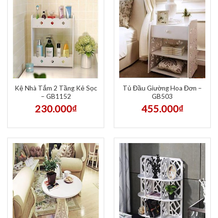
Kệ Nhà Tắm 2 Tầng Kẻ Sọc
Tủ Đầu Giường Hoa Đơn –
– GB1152
GB503
230.000
₫
455.000
₫