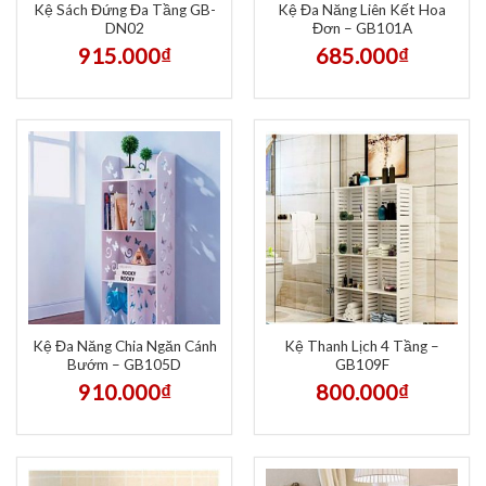
Kệ Sách Đứng Đa Tầng GB-
Kệ Đa Năng Liên Kết Hoa
DN02
Đơn – GB101A
915.000
₫
685.000
₫
Kệ Đa Năng Chia Ngăn Cánh
Kệ Thanh Lịch 4 Tầng –
Bướm – GB105D
GB109F
910.000
₫
800.000
₫