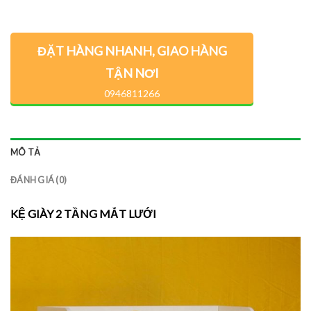
ĐẶT HÀNG NHANH, GIAO HÀNG
TẬN NƠI
0946811266
MÔ TẢ
ĐÁNH GIÁ (0)
KỆ GIÀY 2 TẦNG MẮT LƯỚI