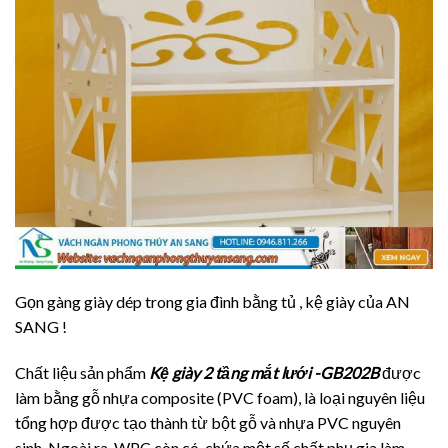
Gọn gàng giày dép trong gia đình bằng tủ , kệ giày của AN
SANG !
Chất liệu sản phẩm
Kệ giày 2 tầng mắt lưới -GB202B
được
làm bằng gỗ nhựa composite (PVC foam), là loại nguyên liệu
tổng hợp được tạo thành từ bột gỗ và nhựa PVC nguyên
sinh. Ngoài ra, WPC còn có chứa một số chất phụ gia làm