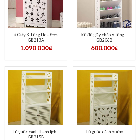
Tủ Giày 3 Tầng Hoa Đơn –
Kệ để giày chéo 6 tầng –
GB213A
GB206B
1.090.000
₫
600.000
₫
Tủ guốc cánh thanh lịch –
Tủ guốc cánh bướm
GB215B