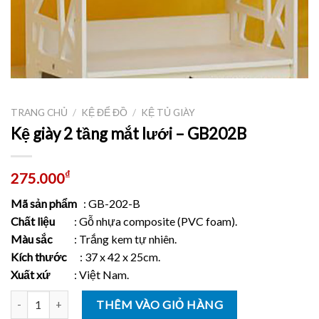
TRANG CHỦ
/
KỆ ĐỂ ĐỒ
/
KỆ TỦ GIÀY
Kệ giày 2 tầng mắt lưới – GB202B
₫
275.000
Mã sản phẩm
: GB-202-B
Chất liệu
: Gỗ nhựa composite (PVC foam).
Màu sắc
: Trắng kem tự nhiên.
Kích thước
: 37 x 42 x 25cm.
Xuất xứ
: Việt Nam.
Số lượng
THÊM VÀO GIỎ HÀNG