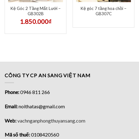
Kệ Góc 2 Tầng Mắt Lưới –
Kệ góc 7 tầng hoa chồi –
GB302B
GB307C
1.850.000
₫
CÔNG TY CP AN SANG VIỆT NAM
Phone:
0946 811 266
Email:
noithatas@gmail.com
Web:
vachnganphongthuyansang.com
Mã số thuế:
0108420560