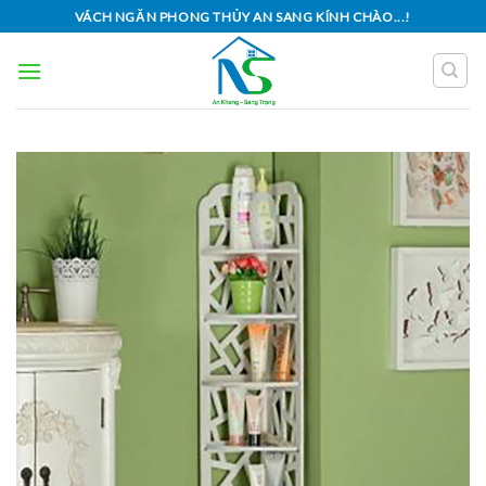
Skip
VÁCH NGĂN PHONG THỦY AN SANG KÍNH CHÀO...!
to
content