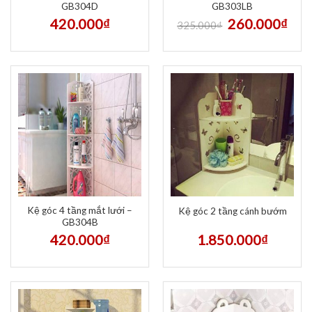
GB304D
GB303LB
420.000
₫
260.000
₫
325.000
₫
Kệ góc 4 tầng mắt lưới –
Kệ góc 2 tầng cánh bướm
GB304B
420.000
₫
1.850.000
₫