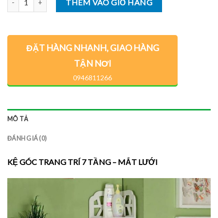
THÊM VÀO GIỎ HÀNG
ĐẶT HÀNG NHANH, GIAO HÀNG
TẬN NƠI
0946811266
MÔ TẢ
ĐÁNH GIÁ (0)
KỆ GÓC TRANG TRÍ 7 TẦNG – MẮT LƯỚI