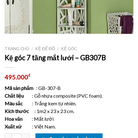
TRANG CHỦ
/
KỆ ĐỂ ĐỒ
/
KỆ GÓC
Kệ góc 7 tầng mắt lưới – GB307B
₫
495.000
Mã sản phẩm
: GB-307-B
Chất liệu
: Gỗ nhựa composite (PVC foam).
Màu sắc
: Trắng kem tự nhiên.
Kích thước
: 1m2 x 23 x 23 cm.
Hoa văn
: Mất lưới
Xuất xứ
: Việt Nam.
Số lượng