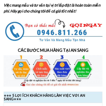
Việc mang mẫu và tư vấn tại vị trí lắp đặt là hoàn toàn miễn
phí. Hãy gọi cho chúng tôi để có giá tốt nhất!
CÁC BƯỚC MUA HÀNG TẠI AN SANG
⭐⭐⭐ 5 LỢI ÍCH KHÁCH HÀNG LÀM VIỆC VỚI AN
SANG⭐⭐⭐