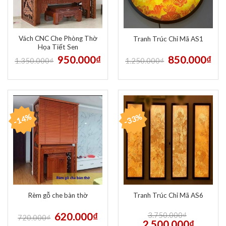
Vách CNC Che Phòng Thờ
Tranh Trúc Chỉ Mã AS1
Họa Tiết Sen
950.000
₫
850.000
₫
1.350.000
₫
1.250.000
₫
-14%
-33%
Rèm gỗ che bàn thờ
Tranh Trúc Chỉ Mã AS6
620.000
₫
3.750.000
₫
720.000
₫
2.500.000
₫