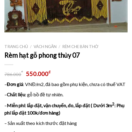
TRANG CHỦ
/
VÁCH NGĂN
/
RÈM CHE BÀN THỜ
Rèm hạt gỗ phong thủy 07
₫
₫
550.000
786.000
–
Đơn giá
: VNĐ/m2, đã bao gồm phụ kiện, chưa có thuế VAT
–
Chất liệu
: gỗ bồ đề tự nhiên.
2
–
Miễn phí: lắp đặt, vận chuyển, đo, lắp đặt ( Dưới 3m
: Phụ
phí lắp đặt 100k/đơn hàng)
– Sản xuất theo kích thước đặt hàng