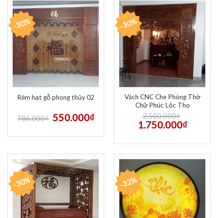
-30%
-30%
Vách CNC Che Phòng Thờ
Rèm hạt gỗ phong thủy 02
Chữ Phúc Lộc Thọ
550.000
₫
2.500.000
₫
786.000
₫
1.750.000
₫
-30%
-32%