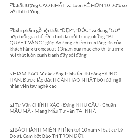
☑️Chất lượng CAO NHẤT và Luôn RẺ HƠN 10-20% so
với thị trường
☑️ Sản phẩm gỗ nội thất "ĐẸP", "ĐỘC" và đúng “GU”
hợp tuổi gia chủ. Đó chính là một trong những "BÍ
QUYẾT VÀNG" giúp An Sang chiếm trọn lòng tin của
khách hàng trong suốt 13 năm qua mặc cho thị trường
nội thất luôn cạnh tranh đầy sôi động
☑️ ĐẢM BẢO 💯 các công trình đều thi công ĐÚNG
HẠN. Được lắp đặt HOÀN HẢO NHẤT bởi đội ngũ
nhân viên tay nghề cao
☑️ Tư Vấn CHÍNH XÁC - Đúng NHU CẦU - Chuẩn
MẪU MÃ - Mang Mẫu Tư vấn TẠI NHÀ
☑️ BẢO HÀNH MIỄN PHÍ lên tới 10 năm vì bất cứ Lý
Do gì. Cam kết Bảo Trì TRỌN ĐỜI.