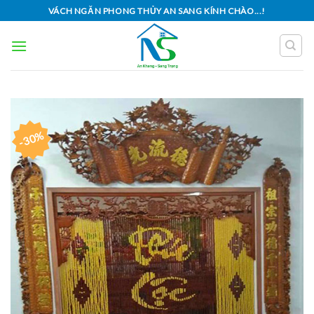
Skip
VÁCH NGĂN PHONG THỦY AN SANG KÍNH CHÀO...!
to
content
-30%