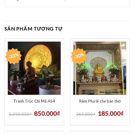
SẢN PHẨM TƯƠNG TỰ
-32%
-30%
Tranh Trúc Chỉ Mã AS4
Rèm Pha lê che bàn thờ
850.000
₫
185.000
₫
1.250.000
₫
265.000
₫