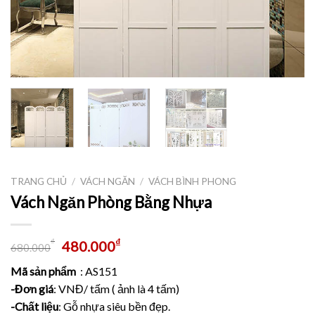
TRANG CHỦ
/
VÁCH NGĂN
/
VÁCH BÌNH PHONG
Vách Ngăn Phòng Bằng Nhựa
₫
₫
480.000
680.000
Mã sản phẩm
: AS151
-Đơn giá
: VNĐ/ tấm ( ảnh là 4 tấm)
-Chất liệu
: Gỗ nhựa siêu bền đẹp.