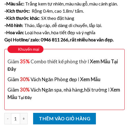
-Màu sắc:
Trắng kem tự nhiên, màu nâu gỗ, màu cánh gián.
-Kích thước:
Rộng 0.4m, cao 1.8m/ tấm.
-Kích thước khác
: SX theo đặt hàng
-Mô hình
: Tháo, lắp ráp, dễ dàng di chuyển, lắp lại.
-Hoa văn:
Loại hoa văn, họa tiết đẹp và ý nghĩa
Gọi Hotline/ zalo: 0946 811 266, rất nhiều hoa văn đẹp.
Khuyến mại
Giảm
35%
Combo thiết kế phòng thờ I
Xem Mẫu Tại
Đây
Giảm
30%
Vách Ngăn Phòng đẹp
I
Xem Mẫu
Giảm
30%
Vách Ngăn spa, nhà hàng,hội trường
I
Xem
Mẫu
Tại Đây
Số lượng
THÊM VÀO GIỎ HÀNG