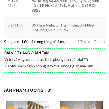
Hồ Chí
90 đường số 32, Bình Trị Đông B, Q Bình
Minh
Tân, TP Hồ Chí Minh. Hotline: 0919 35
8823
Đà Nẵng
85 Hàm Nghi, Q. Thanh Khê, Đà Nẵng.
Hotline: 0919 511 266
Đang xem 1 đến 4 trong tổng số 4 mục
Trước
Tiếp
BÀI VIẾT ĐÁNG QUAN TÂM
Vị trí và ý nghĩa của bức bình phong bạn có biết???
18 Mẫu vách ngăn phòng làm mới không gian nhà bạn
SẢN PHẨM TƯƠNG TỰ