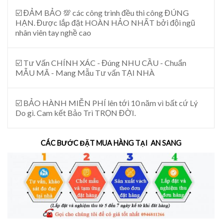
☑️ ĐẢM BẢO 💯 các công trình đều thi công ĐÚNG
HẠN. Được lắp đặt HOÀN HẢO NHẤT bởi đội ngũ
nhân viên tay nghề cao
☑️ Tư Vấn CHÍNH XÁC - Đúng NHU CẦU - Chuẩn
MẪU MÃ - Mang Mẫu Tư vấn TẠI NHÀ
☑️ BẢO HÀNH MIỄN PHÍ lên tới 10 năm vì bất cứ Lý
Do gì. Cam kết Bảo Trì TRỌN ĐỜI.
CÁC BƯỚC ĐẶT MUA HÀNG TẠI AN SANG