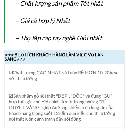
– Chất lượng sản phẩm Tốt nhất
– Giá cả hợp lý Nhất
– Thợ lắp ráp tay nghề Giỏi nhất
⭐⭐⭐ 5 LỢI ÍCH KHÁCH HÀNG LÀM VIỆC VỚI AN
SANG⭐⭐⭐
☑️Chất lượng CAO NHẤT và Luôn RẺ HƠN 10-20% so
với thị trường
☑️ Sản phẩm gỗ nội thất "ĐẸP", "ĐỘC" và đúng “GU”
hợp tuổi gia chủ. Đó chính là một trong những "BÍ
QUYẾT VÀNG" giúp An Sang chiếm trọn lòng tin của
khách hàng trong suốt 13 năm qua mặc cho thị trường
nội thất luôn cạnh tranh đầy sôi động