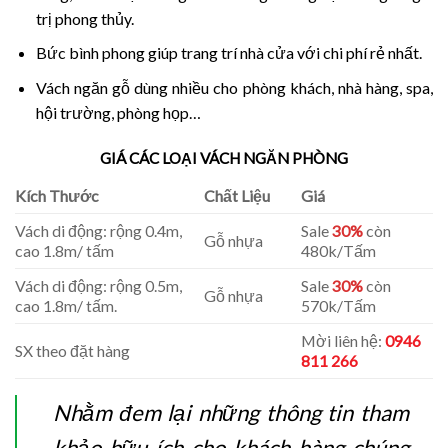
trị phong thủy.
Bức bình phong giúp trang trí nhà cửa với chi phí rẻ nhất.
Vách ngăn gỗ dùng nhiều cho phòng khách, nhà hàng, spa,
hội trường, phòng họp…
GIÁ CÁC LOẠI VÁCH NGĂN PHÒNG
Kích Thước
Chất Liệu
Giá
Vách di động: rộng 0.4m,
Sale
30%
còn
Gỗ nhựa
cao 1.8m/ tấm
480k/Tấm
Vách di động: rộng 0.5m,
Sale
30%
còn
Gỗ nhựa
cao 1.8m/ tấm.
570k/Tấm
Mời liên hệ:
0946
SX theo đặt hàng
811 266
Nhằm đem lại những thông tin tham
khảo hữu ích cho khách hàng chúng