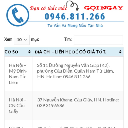
Xem
mục
Tìm:
CƠ SỞ
ĐỊA CHỈ - LIÊN HỆ ĐỂ CÓ GIÁ TỐT.
Hà Nội –
Số 11 Đường Nguyễn Văn Giáp (K2),
Mỹ Đình-
phường Cầu Diễn, Quận Nam Từ Liêm,
Nam Từ
HN. Hotline: 0946 811 266
Liêm
Hà Nội –
37 Nguyễn Khang, Cầu Giấy, HN. Hotline:
CN Cầu
039 319 6586
Giấy