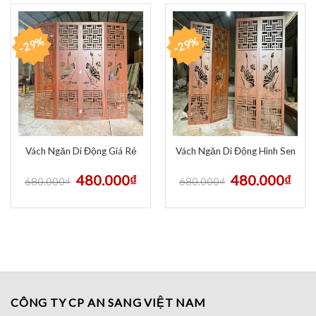
-29%
-29%
Vách Ngăn Di Động Giá Rẻ
Vách Ngăn Di Động Hình Sen
480.000
₫
480.000
₫
680.000
₫
680.000
₫
CÔNG TY CP AN SANG VIỆT NAM