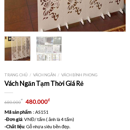
TRANG CHỦ
/
VÁCH NGĂN
/
VÁCH BÌNH PHONG
Vách Ngăn Tạm Thời Giá Rẻ
₫
₫
480.000
680.000
Mã sản phẩm
: AS151
-Đơn giá
: VNĐ/ tấm ( ảnh là 4 tấm)
-Chất liệu
: Gỗ nhựa siêu bền đẹp.