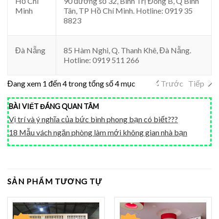
Hồ Chí
90 đường số 32, Bình Trị Đông B, Q Bình
Minh
Tân, TP Hồ Chí Minh. Hotline: 0919 35
8823
Đà Nẵng
85 Hàm Nghi, Q. Thanh Khê, Đà Nẵng.
Hotline: 0919 511 266
Đang xem 1 đến 4 trong tổng số 4 mục
Trước
Tiếp
BÀI VIẾT ĐÁNG QUAN TÂM
Vị trí và ý nghĩa của bức bình phong bạn có biết???
18 Mẫu vách ngăn phòng làm mới không gian nhà bạn
SẢN PHẨM TƯƠNG TỰ