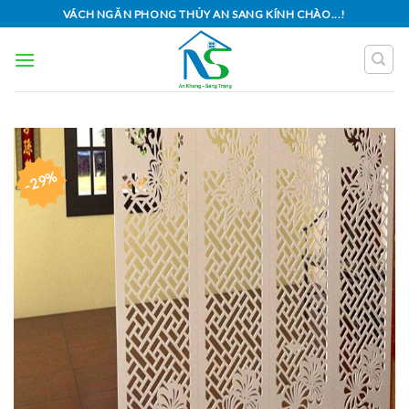
Skip
VÁCH NGĂN PHONG THỦY AN SANG KÍNH CHÀO...!
to
content
-29%