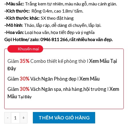
-Màu sắc:
Trắng kem tự nhiên, màu nâu gỗ, màu cánh gián.
-Kích thước:
Rộng 0.4m, cao 1.8m/ tấm.
-Kích thước khác
: SX theo đặt hàng
-Mô hình
: Tháo, lắp ráp, dễ dàng di chuyển, lắp lại.
-Hoa văn:
Loại hoa văn, họa tiết đẹp và ý nghĩa
Gọi Hotline/ zalo: 0946 811 266, rất nhiều hoa văn đẹp.
Khuyến mại
Giảm
35%
Combo thiết kế phòng thờ I
Xem Mẫu Tại
Đây
Giảm
30%
Vách Ngăn Phòng đẹp
I
Xem Mẫu
Giảm
30%
Vách Ngăn spa, nhà hàng,hội trường
I
Xem
Mẫu
Tại Đây
Số lượng
THÊM VÀO GIỎ HÀNG