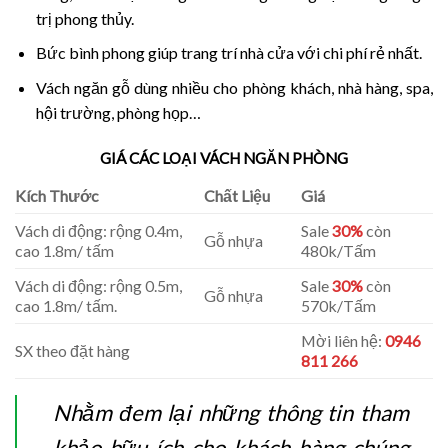
trị phong thủy.
Bức bình phong giúp trang trí nhà cửa với chi phí rẻ nhất.
Vách ngăn gỗ dùng nhiều cho phòng khách, nhà hàng, spa,
hội trường, phòng họp…
GIÁ CÁC LOẠI VÁCH NGĂN PHÒNG
Kích Thước
Chất Liệu
Giá
Vách di động: rộng 0.4m,
Sale
30%
còn
Gỗ nhựa
cao 1.8m/ tấm
480k/Tấm
Vách di động: rộng 0.5m,
Sale
30%
còn
Gỗ nhựa
cao 1.8m/ tấm.
570k/Tấm
Mời liên hệ:
0946
SX theo đặt hàng
811 266
Nhằm đem lại những thông tin tham
khảo hữu ích cho khách hàng chúng