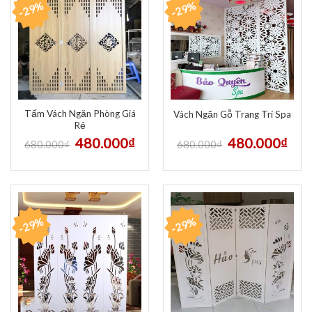
-29%
-29%
Tấm Vách Ngăn Phòng Giá
Vách Ngăn Gỗ Trang Trí Spa
Rẻ
480.000
₫
480.000
₫
680.000
₫
680.000
₫
-29%
-29%