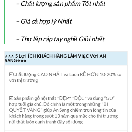
– Chất lượng sản phẩm Tốt nhất
– Giá cả hợp lý Nhất
– Thợ lắp ráp tay nghề Giỏi nhất
⭐⭐⭐ 5 LỢI ÍCH KHÁCH HÀNG LÀM VIỆC VỚI AN
SANG⭐⭐⭐
☑️Chất lượng CAO NHẤT và Luôn RẺ HƠN 10-20% so
với thị trường
☑️ Sản phẩm gỗ nội thất "ĐẸP", "ĐỘC" và đúng “GU”
hợp tuổi gia chủ. Đó chính là một trong những "BÍ
QUYẾT VÀNG" giúp An Sang chiếm trọn lòng tin của
khách hàng trong suốt 13 năm qua mặc cho thị trường
nội thất luôn cạnh tranh đầy sôi động