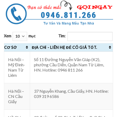
Xem
mục
Tìm:
CƠ SỞ
ĐỊA CHỈ - LIÊN HỆ ĐỂ CÓ GIÁ TỐT.
Hà Nội –
Số 11 Đường Nguyễn Văn Giáp (K2),
Mỹ Đình-
phường Cầu Diễn, Quận Nam Từ Liêm,
Nam Từ
HN. Hotline: 0946 811 266
Liêm
Hà Nội –
37 Nguyễn Khang, Cầu Giấy, HN. Hotline:
CN Cầu
039 319 6586
Giấy