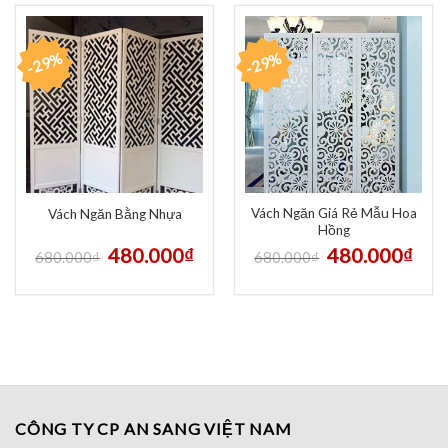
-29%
-29%
Vách Ngăn Giá Rẻ Mẫu Hoa
Vách Ngăn Bằng Nhựa
Hồng
480.000
₫
480.000
₫
680.000
₫
680.000
₫
CÔNG TY CP AN SANG VIỆT NAM