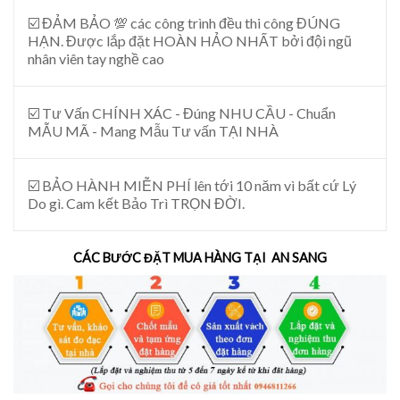
☑️ ĐẢM BẢO 💯 các công trình đều thi công ĐÚNG
HẠN. Được lắp đặt HOÀN HẢO NHẤT bởi đội ngũ
nhân viên tay nghề cao
☑️ Tư Vấn CHÍNH XÁC - Đúng NHU CẦU - Chuẩn
MẪU MÃ - Mang Mẫu Tư vấn TẠI NHÀ
☑️ BẢO HÀNH MIỄN PHÍ lên tới 10 năm vì bất cứ Lý
Do gì. Cam kết Bảo Trì TRỌN ĐỜI.
CÁC BƯỚC ĐẶT MUA HÀNG TẠI AN SANG