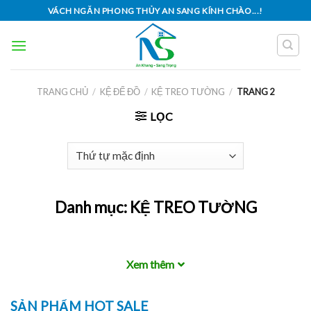
Skip
VÁCH NGĂN PHONG THỦY AN SANG KÍNH CHÀO...!
to
content
TRANG CHỦ
/
KỆ ĐỂ ĐỒ
/
KỆ TREO TƯỜNG
/
TRANG 2
LỌC
Danh mục:
KỆ TREO TƯỜNG
Xem thêm
SẢN PHẨM HOT SALE