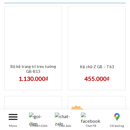
Bộ kệ trang trí treo tường
Kệ chữ Z GB – T63
GB-B13
1.130.000
₫
455.000
₫
-8%
Menu
0946811266
Chat Zalo
Chat FB
Chỉ đường