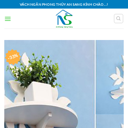
Skip
VÁCH NGĂN PHONG THỦY AN SANG KÍNH CHÀO...!
to
content
-33%