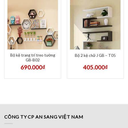
Bộ kệ trang trí treo tường
Bộ 2 kệ chữ J GB – T05
GB-B02
690.000
₫
405.000
₫
CÔNG TY CP AN SANG VIỆT NAM