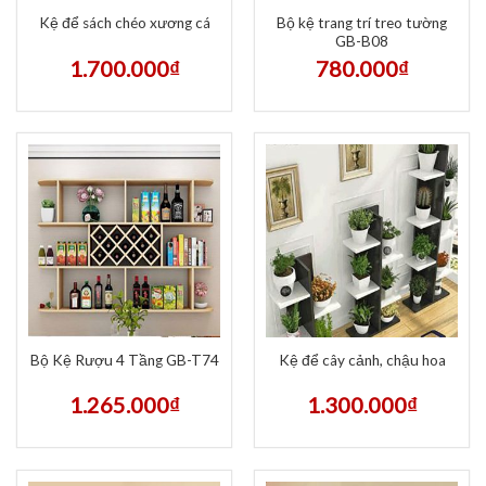
Bộ kệ trang trí treo tường
Kệ để sách chéo xương cá
GB-B08
1.700.000
₫
780.000
₫
Bộ Kệ Rượu 4 Tầng GB-T74
Kệ để cây cảnh, chậu hoa
1.265.000
₫
1.300.000
₫