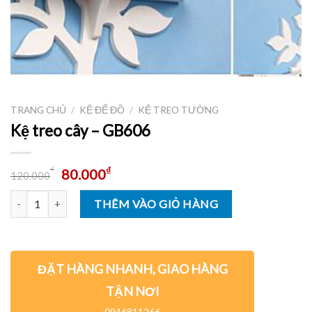
TRANG CHỦ
/
KỆ ĐỂ ĐỒ
/
KỆ TREO TƯỜNG
Kệ treo cây – GB606
₫
₫
80.000
120.000
Số lượng
THÊM VÀO GIỎ HÀNG
ĐẶT HÀNG NHANH, GIAO HÀNG
TẬN NƠI
0946811266