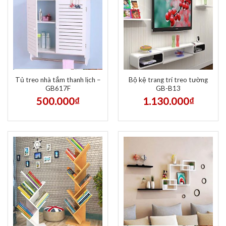
Tủ treo nhà tắm thanh lịch –
Bộ kệ trang trí treo tường
GB617F
GB-B13
500.000
₫
1.130.000
₫