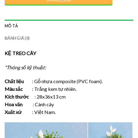
MÔ TẢ
ĐÁNH GIÁ (0)
KỆ TREO CÂY
*Thông số kỹ thuật:
Chất liệu
: Gỗ nhựa composite (PVC foam).
Màu sắc
: Trắng kem tự nhiên.
Kích thước
: 28x36x13 cm
Hoa văn
: Cành cây
Xuất xứ
: Việt Nam.