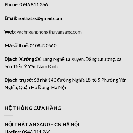
Phone:
0946 811 266
Email:
noithatas@gmail.com
Web:
vachnganphongthuyansang.com
Mã số thuế:
0108420560
Địa chỉ Xưởng SX
: Làng Nghề La Xuyên, Đằng Chương, xã
Yên Tiến, Ý Yên, Nam Định
Địa chỉ trụ sở:
Số nhà 143 đường Nghĩa Lộ, tổ 5 Phường Yên
Nghĩa, Quận Hà Đông, Hà Nội
HỆ THỐNG CỬA HÀNG
NỘI THẤT AN SANG – CN HÀ NỘI
Hotline: 0946 811 266