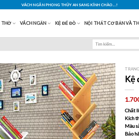
VÁCH NGĂN PHONG THỦY AN SANG KÍNH CHÀO...!
Ủ THỜ
VÁCH NGĂN
KỆ ĐỂ ĐỒ
NỘI THẤT CƠ BẢN VÀ T
Tìm
kiếm:
TRANG
Kệ 
1.70
Chất l
Kích t
Màu s
Bảo hà