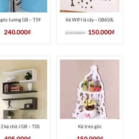
 góc tường GB – T59
Kệ WIFI lá cây – GB610L
240.000
₫
150.000
₫
250.000
₫
 2 kệ chữ J GB – T05
Kệ treo góc
405.000
₫
150.000
₫