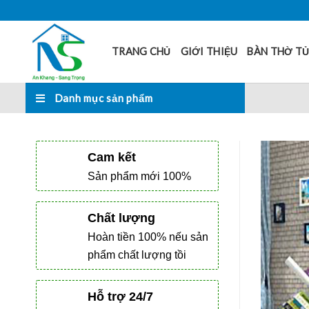
Skip
to
content
TRANG CHỦ
GIỚI THIỆU
BÀN THỜ T
Danh mục sản phẩm
Cam kết
Sản phẩm mới 100%
Chất lượng
Hoàn tiền 100% nếu sản
phẩm chất lượng tồi
Hỗ trợ 24/7