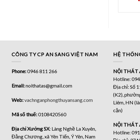
CÔNG TY CP AN SANG VIỆT NAM
HỆ THỐN
Phone:
0946 811 266
NỘI THẤT 
Hotline: 09
Email:
noithatas@gmail.com
Địa chỉ: Số
(K2), phườn
Web:
vachnganphongthuyansang.com
Liêm, HN (là
cận)
Mã số thuế:
0108420560
NỘI THẤT 
Địa chỉ Xưởng SX
: Làng Nghề La Xuyên,
Hotline: 09
Đằng Chương, xã Yên Tiến, Ý Yên, Nam