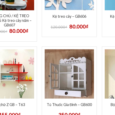
G CHỦ / KỆ TREO
Kệ treo cây – GB606
Kệ
Kệ treo cây nấm –
GB607
80.000
₫
120.000
₫
80.000
₫
000
₫
chữ Z GB – T63
Tủ Thuốc Gia Đình – GB600
Bộ
455.000
₫
350.000
₫