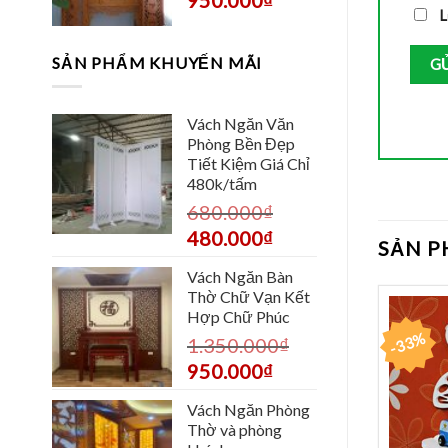
L
SẢN PHẨM KHUYẾN MÃI
Vách Ngăn Văn
Phòng Bền Đẹp
Tiết Kiệm Giá Chỉ
480k/tấm
680.000
₫
480.000
₫
SẢN 
Vách Ngăn Bàn
Thờ Chữ Vạn Kết
Hợp Chữ Phúc
-33%
1.350.000
₫
950.000
₫
Vách Ngăn Phòng
Thờ và phòng