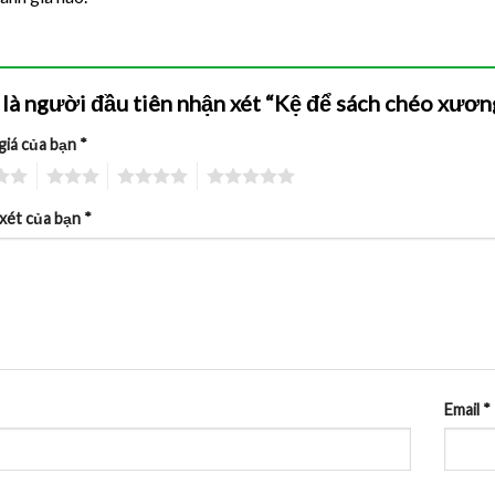
là người đầu tiên nhận xét “Kệ để sách chéo xươn
giá của bạn
*
3
4
5
xét của bạn
*
Email
*