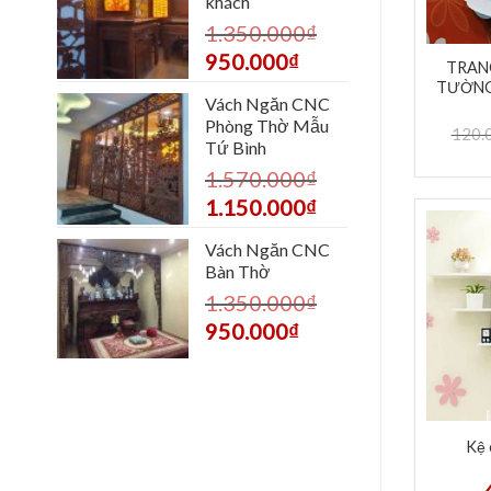
khách
1.350.000
₫
950.000
₫
TRAN
TƯỜNG 
Vách Ngăn CNC
Phòng Thờ Mẫu
120.
Tứ Bình
1.570.000
₫
1.150.000
₫
Vách Ngăn CNC
Bàn Thờ
1.350.000
₫
950.000
₫
Kệ 