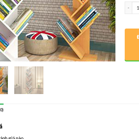
Số lượ
0)
á
ánh giá nào.