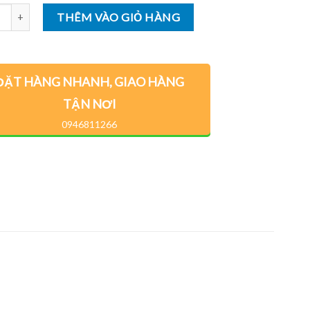
ng
THÊM VÀO GIỎ HÀNG
ĐẶT HÀNG NHANH, GIAO HÀNG
TẬN NƠI
0946811266