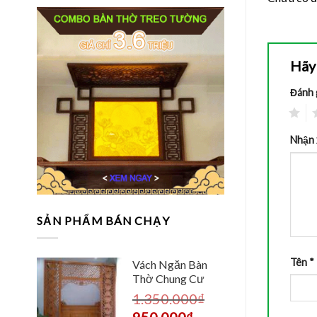
Hãy 
Đánh 
1
2
Nhận 
SẢN PHẨM BÁN CHẠY
Tên
*
Vách Ngăn Bàn
Thờ Chung Cư
1.350.000
₫
950.000
₫