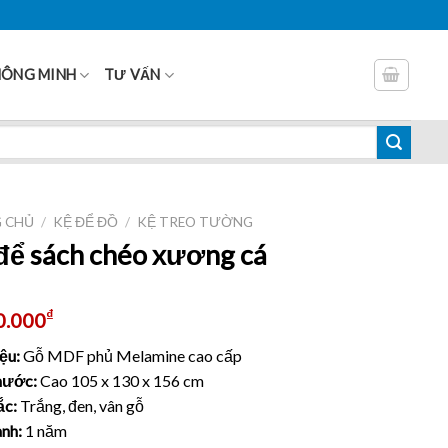
HÔNG MINH
TƯ VẤN
 CHỦ
/
KỆ ĐỂ ĐỒ
/
KỆ TREO TƯỜNG
để sách chéo xương cá
₫
0.000
iệu:
Gỗ MDF phủ Melamine cao cấp
hước:
Cao 105 x 130 x 156 cm
ắc:
Trắng, đen, vân gỗ
nh:
1 năm