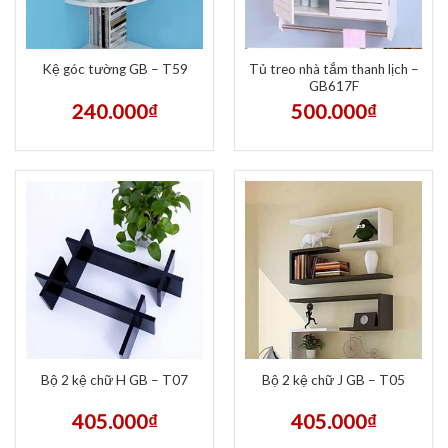
Tủ treo nhà tắm thanh lịch –
Kệ góc tường GB – T59
GB617F
240.000
₫
500.000
₫
Bộ 2 kệ chữ H GB – T07
Bộ 2 kệ chữ J GB – T05
405.000
₫
405.000
₫