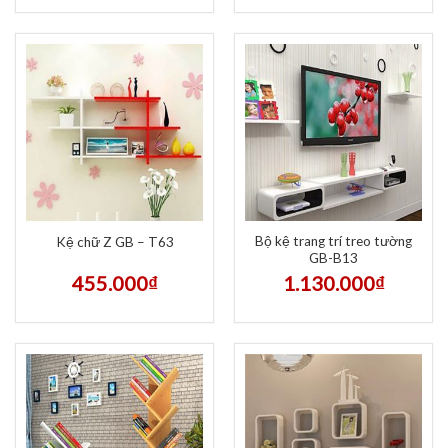
Bộ kệ trang trí treo tường
Kệ chữ Z GB – T63
GB-B13
455.000
₫
1.130.000
₫