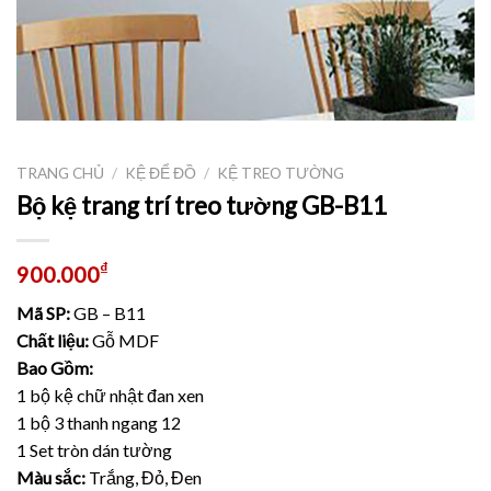
TRANG CHỦ
/
KỆ ĐỂ ĐỒ
/
KỆ TREO TƯỜNG
Bộ kệ trang trí treo tường GB-B11
₫
900.000
Mã SP:
GB – B11
Chất liệu:
Gỗ MDF
Bao Gồm:
1 bộ kệ chữ nhật đan xen
1 bộ 3 thanh ngang 12
1 Set tròn dán tường
Màu sắc:
Trắng, Đỏ, Đen