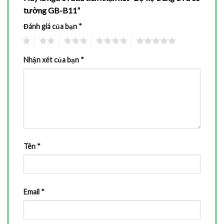
tường GB-B11”
Đánh giá của bạn
*
1
2
3
4
5
Nhận xét của bạn
*
Tên
*
Email
*