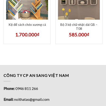
Bộ 3 kệ chữ nhật dài GB –
Kệ để sách chéo xương cá
T08
1.700.000
₫
585.000
₫
CÔNG TY CP AN SANG VIỆT NAM
Phone:
0946 811 266
Email:
noithatas@gmail.com