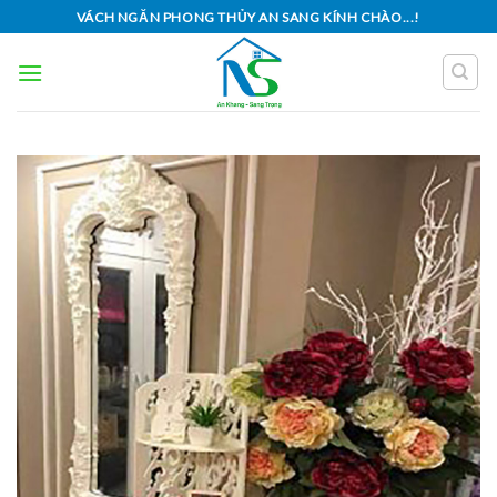
Skip
VÁCH NGĂN PHONG THỦY AN SANG KÍNH CHÀO...!
to
content