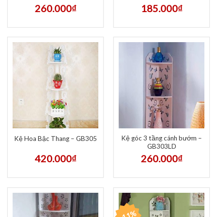
260.000
₫
185.000
₫
Kệ góc 3 tầng cánh bướm –
Kệ Hoa Bậc Thang – GB305
GB303LD
420.000
₫
260.000
₫
-11%