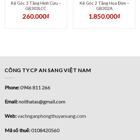
Kệ Góc 3 Tầng Hình Cừu –
Kệ Góc 2 Tầng Hoa Đơn –
GB303LCC
GB302A
260.000
₫
1.850.000
₫
CÔNG TY CP AN SANG VIỆT NAM
Phone:
0946 811 266
Email:
noithatas@gmail.com
Web:
vachnganphongthuyansang.com
Mã số thuế:
0108420560