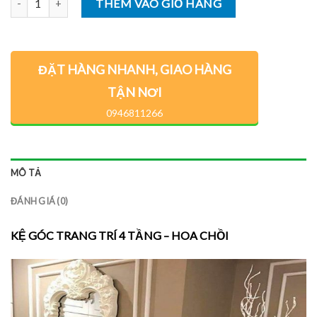
THÊM VÀO GIỎ HÀNG
ĐẶT HÀNG NHANH, GIAO HÀNG
TẬN NƠI
0946811266
MÔ TẢ
ĐÁNH GIÁ (0)
KỆ GÓC TRANG TRÍ 4 TẦNG – HOA CHỒI