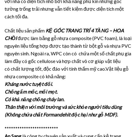
với nhà có diện tích nhỏ bởi khả năng phủ kín những góc
tường trống trải nhưng vẫn tiết kiệm được diện tích một
cách tối đa.
Chất liệu sản phẩm
KỆ GÓC TRANG TRÍ 4 TẦNG – HOA
CHỒI
được làm bằng gỗ nhựa composite (PVC foam), là loại
nguyên liệu tổng hợp được tạo thành từ bột gỗ và nhựa PVC
nguyên sinh. Ngoài ra, WPC còn có chứa một số chất phụ gia
làm đầy có gốc cellulose và hợp chất vô cơ giúp vật liệu
có chất lượng tốt, độc đáo với tính thẩm mỹ cao.Vật liệu gỗ
nhựa composite có khả năng:
Kháng nước tuyệt đối.
Chống ẩm mốc, mối mọt.
Có khả năng chống cháy lan.
Thân thiện với môi trường và sức khỏe người tiêu dùng
(Không chứa chất Formandehit độc hại như gỗ MDF).
*************************
An Sang
là công ty chuyên sản xuất và cung cấp kệ trang