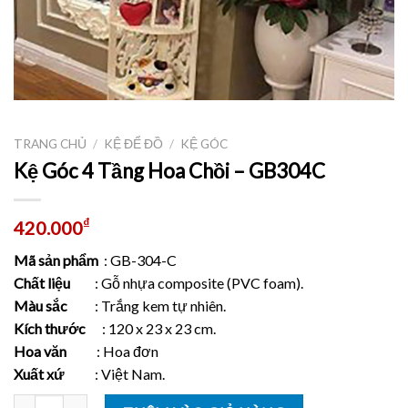
TRANG CHỦ
/
KỆ ĐỂ ĐỒ
/
KỆ GÓC
Kệ Góc 4 Tầng Hoa Chồi – GB304C
₫
420.000
Mã sản phẩm
: GB-304-C
Chất liệu
: Gỗ nhựa composite (PVC foam).
Màu sắc
: Trắng kem tự nhiên.
Kích thước
: 120 x 23 x 23 cm.
Hoa văn
: Hoa đơn
Xuất xứ
: Việt Nam.
Số lượng