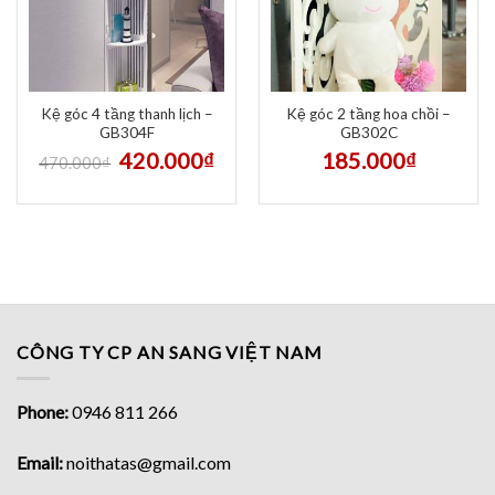
Kệ góc 4 tầng thanh lịch –
Kệ góc 2 tầng hoa chồi –
GB304F
GB302C
420.000
₫
185.000
₫
470.000
₫
CÔNG TY CP AN SANG VIỆT NAM
Phone:
0946 811 266
Email:
noithatas@gmail.com