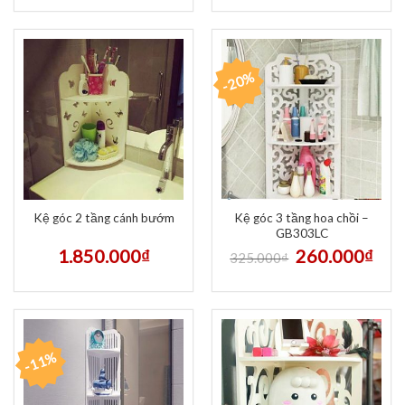
-20%
Kệ góc 3 tầng hoa chồi –
Kệ góc 2 tầng cánh bướm
GB303LC
1.850.000
₫
260.000
₫
325.000
₫
-11%