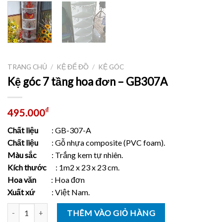
TRANG CHỦ
/
KỆ ĐỂ ĐỒ
/
KỆ GÓC
Kệ góc 7 tầng hoa đơn – GB307A
₫
495.000
Chất liệu
: GB-307-A
Chất liệu
: Gỗ nhựa composite (PVC foam).
Màu sắc
: Trắng kem tự nhiên.
Kích thước
: 1m2 x 23 x 23 cm.
Hoa văn
: Hoa đơn
Xuất xứ
: Việt Nam.
Số lượng
THÊM VÀO GIỎ HÀNG