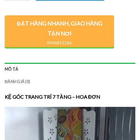
ĐẶT HÀNG NHANH, GIAO HÀNG
TẬN NƠI
0946811266
MÔ TẢ
ĐÁNH GIÁ (0)
KỆ GÓC TRANG TRÍ 7 TẦNG – HOA ĐƠN