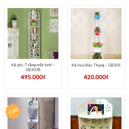
Kệ góc 7 tầng mắt lưới –
Kệ Hoa Bậc Thang – GB305
GB307B
495.000
₫
420.000
₫
-11%