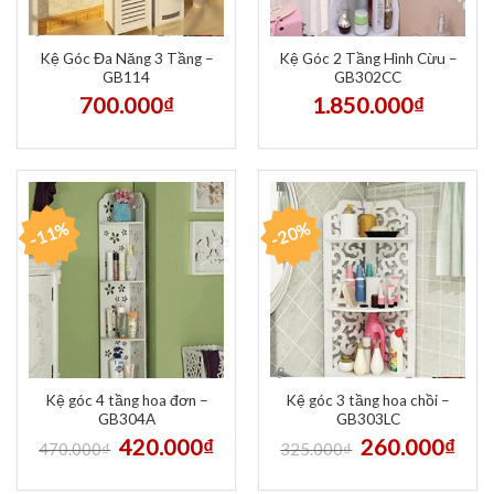
Kệ Góc Đa Năng 3 Tầng –
Kệ Góc 2 Tầng Hình Cừu –
GB114
GB302CC
700.000
₫
1.850.000
₫
-11%
-20%
Kệ góc 4 tầng hoa đơn –
Kệ góc 3 tầng hoa chồi –
GB304A
GB303LC
420.000
₫
260.000
₫
470.000
₫
325.000
₫