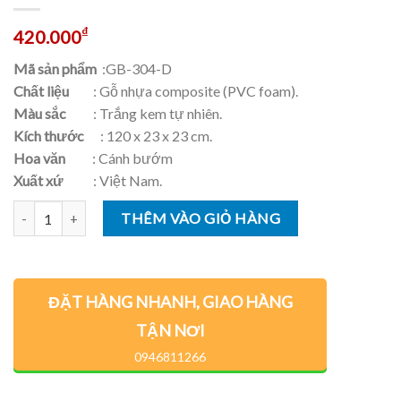
₫
420.000
Mã sản phẩm
:GB-304-D
Chất liệu
: Gỗ nhựa composite (PVC foam).
Màu sắc
: Trắng kem tự nhiên.
Kích thước
: 120 x 23 x 23 cm.
Hoa văn
: Cánh bướm
Xuất xứ
: Việt Nam.
Số lượng
THÊM VÀO GIỎ HÀNG
ĐẶT HÀNG NHANH, GIAO HÀNG
TẬN NƠI
0946811266