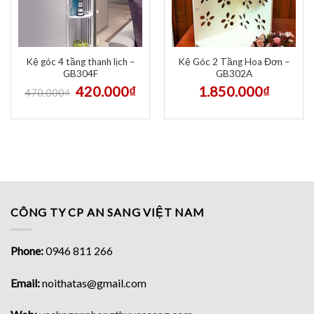
Kệ góc 4 tầng thanh lịch –
Kệ Góc 2 Tầng Hoa Đơn –
GB304F
GB302A
420.000
₫
1.850.000
₫
470.000
₫
CÔNG TY CP AN SANG VIỆT NAM
Phone:
0946 811 266
Email:
noithatas@gmail.com