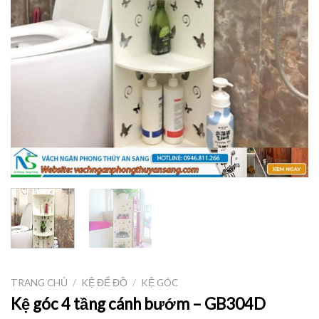
TRANG CHỦ
/
KỆ ĐỂ ĐỒ
/
KỆ GÓC
Kệ góc 4 tầng cánh bướm – GB304D