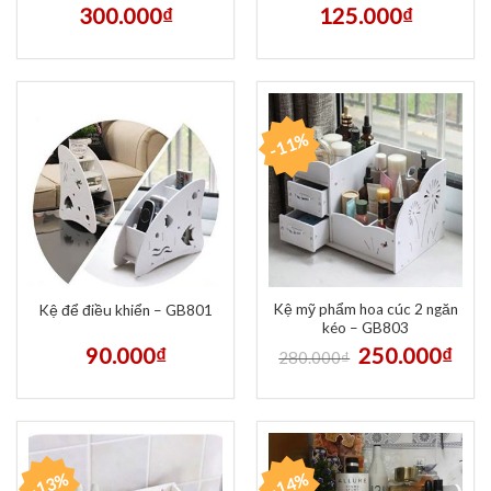
300.000
₫
125.000
₫
-11%
Kệ mỹ phẩm hoa cúc 2 ngăn
Kệ để điều khiển – GB801
kéo – GB803
90.000
₫
250.000
₫
280.000
₫
-13%
-14%