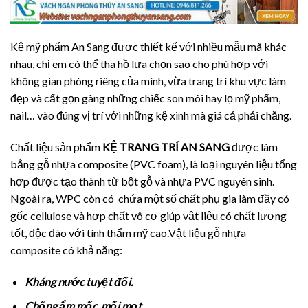
Kệ mỹ phẩm An Sang được thiết kế với nhiều mẫu mã khác
nhau, chị em có thể tha hồ lựa chọn sao cho phù hợp với
không gian phòng riêng của mình, vừa trang trí khu vực làm
đẹp và cất gọn gàng những chiếc son môi hay lọ mỹ phẩm,
nail… vào đúng vị trí với những kệ xinh mà giá cả phải chăng.
Chất liệu sản phẩm
KỆ TRANG TRÍ AN SANG
được làm
bằng gỗ nhựa composite (PVC foam), là loại nguyên liệu tổng
hợp được tạo thành từ bột gỗ và nhựa PVC nguyên sinh.
Ngoài ra, WPC còn có chứa một số chất phụ gia làm đầy có
gốc cellulose và hợp chất vô cơ giúp vật liệu có chất lượng
tốt, độc đáo với tính thẩm mỹ cao.Vật liệu gỗ nhựa
composite có khả năng:
Kháng nước tuyệt đối.
Chống ẩm mốc, mối mọt.