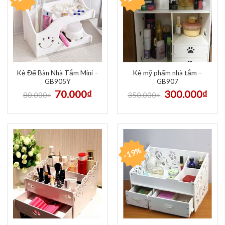
Kệ Để Bàn Nhà Tắm Mini –
Kệ mỹ phẩm nhà tắm –
GB905Y
GB907
70.000
₫
300.000
₫
80.000
₫
350.000
₫
-19%