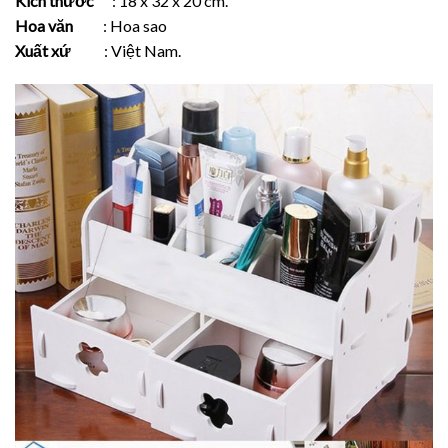
Kích thước
: 18 x 32 x 20 cm.
Hoa văn
: Hoa sao
Xuất xứ
: Việt Nam.