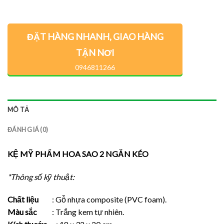
ĐẶT HÀNG NHANH, GIAO HÀNG
TẬN NƠI
0946811266
MÔ TẢ
ĐÁNH GIÁ (0)
KỆ MỸ PHẨM HOA SAO 2 NGĂN KÉO
*Thông số kỹ thuật:
Chất liệu
: Gỗ nhựa composite (PVC foam).
Màu sắc
: Trắng kem tự nhiên.