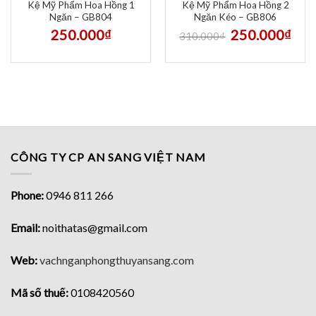
Kệ Mỹ Phẩm Hoa Hồng 1
Kệ Mỹ Phẩm Hoa Hồng 2
Ngăn – GB804
Ngăn Kéo – GB806
250.000
₫
250.000
₫
310.000
₫
CÔNG TY CP AN SANG VIỆT NAM
Phone:
0946 811 266
Email:
noithatas@gmail.com
Web:
vachnganphongthuyansang.com
Mã số thuế:
0108420560