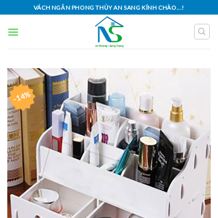
Skip
VÁCH NGĂN PHONG THỦY AN SANG KÍNH CHÀO...!
to
content
-14%