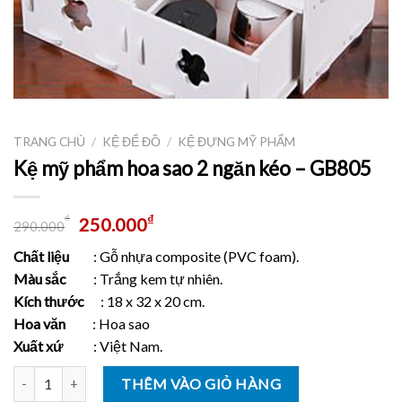
TRANG CHỦ
/
KỆ ĐỂ ĐỒ
/
KỆ ĐỰNG MỸ PHẨM
Kệ mỹ phẩm hoa sao 2 ngăn kéo – GB805
₫
₫
250.000
290.000
Chất liệu
: Gỗ nhựa composite (PVC foam).
Màu sắc
: Trắng kem tự nhiên.
Kích thước
: 18 x 32 x 20 cm.
Hoa văn
: Hoa sao
Xuất xứ
: Việt Nam.
Số lượng
THÊM VÀO GIỎ HÀNG