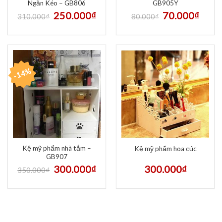
Ngăn Kéo – GB806
GB905Y
250.000
₫
70.000
₫
310.000
₫
80.000
₫
-14%
Kệ mỹ phẩm nhà tắm –
Kệ mỹ phẩm hoa cúc
GB907
300.000
₫
300.000
₫
350.000
₫