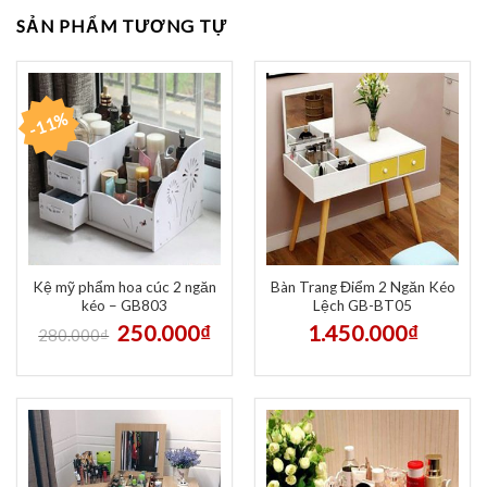
SẢN PHẨM TƯƠNG TỰ
-11%
Kệ mỹ phẩm hoa cúc 2 ngăn
Bàn Trang Điểm 2 Ngăn Kéo
kéo – GB803
Lệch GB-BT05
250.000
₫
1.450.000
₫
280.000
₫