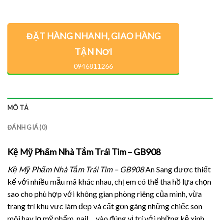
ĐẶT HÀNG NHANH, GIAO HÀNG
TẬN NƠI
0946811266
MÔ TẢ
ĐÁNH GIÁ (0)
Kệ Mỹ Phẩm Nhà Tắm Trái Tim – GB908
Kệ Mỹ Phẩm Nhà Tắm Trái Tim – GB908
An Sang được thiết
kế với nhiều mẫu mã khác nhau, chị em có thể tha hồ lựa chọn
sao cho phù hợp với không gian phòng riêng của mình, vừa
trang trí khu vực làm đẹp và cất gọn gàng những chiếc son
môi hay lọ mỹ phẩm, nail… vào đúng vị trí với những kệ xinh