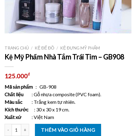
TRANG CHỦ
/
KỆ ĐỂ ĐỒ
/
KỆ ĐỰNG MỸ PHẨM
Kệ Mỹ Phẩm Nhà Tắm Trái Tim – GB908
₫
125.000
Mã sản phẩm
: GB-908
Chất liệu
: Gỗ nhựa composite (PVC foam).
Màu sắc
: Trắng kem tự nhiên.
Kích thước
: 30 x 30 x 19 cm.
Xuất xứ
: Việt Nam
Số lượng
THÊM VÀO GIỎ HÀNG