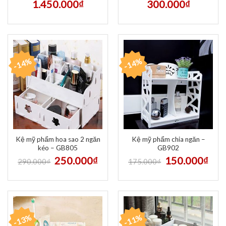
1.450.000
₫
300.000
₫
-14%
-14%
Kệ mỹ phẩm hoa sao 2 ngăn
Kệ mỹ phẩm chia ngăn –
kéo – GB805
GB902
250.000
₫
150.000
₫
290.000
₫
175.000
₫
-13%
-11%