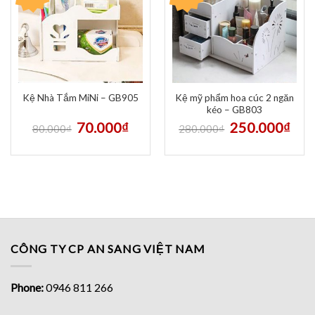
Kệ mỹ phẩm hoa cúc 2 ngăn
Kệ Nhà Tắm MiNi – GB905
kéo – GB803
70.000
₫
250.000
₫
80.000
₫
280.000
₫
CÔNG TY CP AN SANG VIỆT NAM
Phone:
0946 811 266