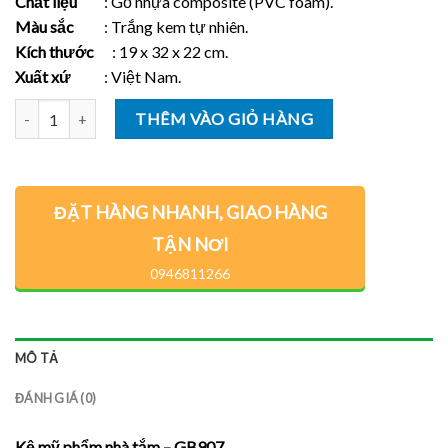
Chất liệu
: Gỗ nhựa composite (PVC foam).
Màu sắc
: Trắng kem tự nhiên.
Kích thước
: 19 x 32 x 22 cm.
Xuất xứ
: Việt Nam.
Số lượng
THÊM VÀO GIỎ HÀNG
ĐẶT HÀNG NHANH, GIAO HÀNG
TẬN NƠI
0946811266
MÔ TẢ
ĐÁNH GIÁ (0)
Kệ mỹ phẩm nhà tắm – GB907