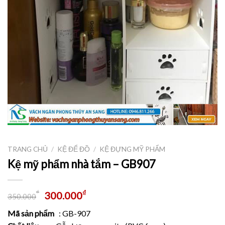
TRANG CHỦ
/
KỆ ĐỂ ĐỒ
/
KỆ ĐỰNG MỸ PHẨM
Kệ mỹ phẩm nhà tắm – GB907
₫
₫
300.000
350.000
Mã sản phẩm
: GB-907