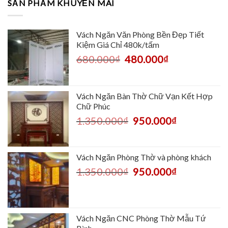
SẢN PHẨM KHUYẾN MÃI
Vách Ngăn Văn Phòng Bền Đẹp Tiết
Kiệm Giá Chỉ 480k/tấm
680.000
₫
480.000
₫
Vách Ngăn Bàn Thờ Chữ Vạn Kết Hợp
Chữ Phúc
1.350.000
₫
950.000
₫
Vách Ngăn Phòng Thờ và phòng khách
1.350.000
₫
950.000
₫
Vách Ngăn CNC Phòng Thờ Mẫu Tứ