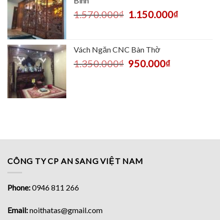
Bình
1.570.000
₫
1.150.000
₫
Vách Ngăn CNC Bàn Thờ
1.350.000
₫
950.000
₫
CÔNG TY CP AN SANG VIỆT NAM
Phone:
0946 811 266
Email:
noithatas@gmail.com