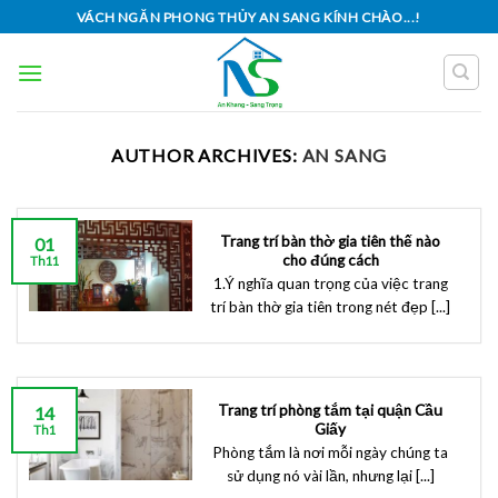
Skip
VÁCH NGĂN PHONG THỦY AN SANG KÍNH CHÀO...!
to
content
AUTHOR ARCHIVES:
AN SANG
Trang trí bàn thờ gia tiên thế nào
01
cho đúng cách
Th11
1.Ý nghĩa quan trọng của việc trang
trí bàn thờ gia tiên trong nét đẹp [...]
Trang trí phòng tắm tại quận Cầu
14
Giấy
Th1
Phòng tắm là nơi mỗi ngày chúng ta
sử dụng nó vài lần, nhưng lại [...]