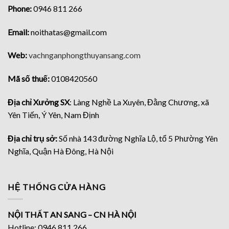
Phone:
0946 811 266
Email:
noithatas@gmail.com
Web:
vachnganphongthuyansang.com
Mã số thuế:
0108420560
Địa chỉ Xưởng SX
: Làng Nghề La Xuyên, Đằng Chương, xã
Yên Tiến, Ý Yên, Nam Định
Địa chỉ trụ sở:
Số nhà 143 đường Nghĩa Lộ, tổ 5 Phường Yên
Nghĩa, Quận Hà Đông, Hà Nội
HỆ THỐNG CỬA HÀNG
NỘI THẤT AN SANG – CN HÀ NỘI
Hotline: 0946 811 266