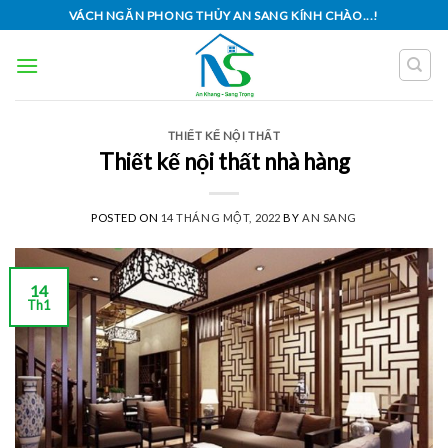
Skip
VÁCH NGĂN PHONG THỦY AN SANG KÍNH CHÀO...!
to
content
THIẾT KẾ NỘI THẤT
Thiết kế nội thất nhà hàng
POSTED ON
14 THÁNG MỘT, 2022
BY
AN SANG
14
Th1