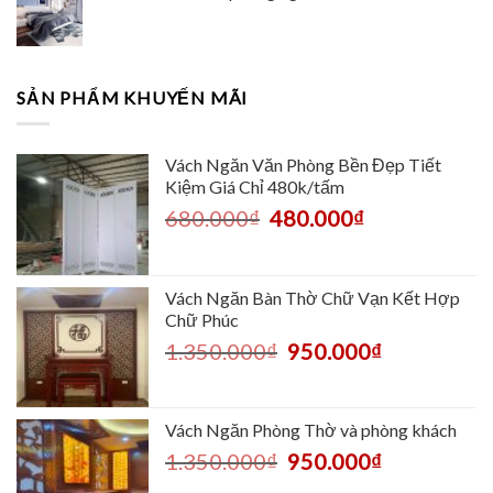
SẢN PHẨM KHUYẾN MÃI
Vách Ngăn Văn Phòng Bền Đẹp Tiết
Kiệm Giá Chỉ 480k/tấm
680.000
₫
480.000
₫
Vách Ngăn Bàn Thờ Chữ Vạn Kết Hợp
Chữ Phúc
1.350.000
₫
950.000
₫
Vách Ngăn Phòng Thờ và phòng khách
1.350.000
₫
950.000
₫