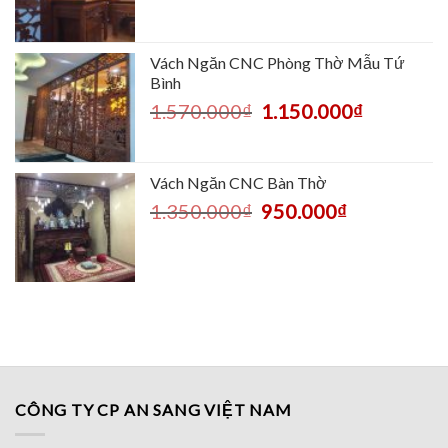
Vách Ngăn CNC Phòng Thờ Mẫu Tứ
Bình
1.570.000
₫
1.150.000
₫
Vách Ngăn CNC Bàn Thờ
1.350.000
₫
950.000
₫
CÔNG TY CP AN SANG VIỆT NAM