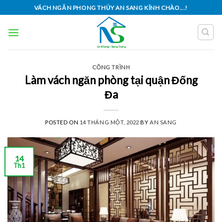
Skip
VÁCH NGĂN PHONG THỦY AN SANG KÍNH CHÀO...!
to
content
CÔNG TRÌNH
Làm vách ngăn phòng tại quận Đống
Đa
POSTED ON
14 THÁNG MỘT, 2022
BY
AN SANG
14
Th1