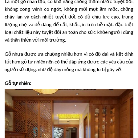
Là một gỗ nhân tạo, có khả năng chống thấm nước tuyệt đối,
không cong vênh co ngót, không mối mọt ẩm mốc, chống
cháy lan và cách nhiệt tuyệt đối. có độ chịu lực cao, trọng
lượng nhẹ và dễ dàng đế cắt, khắc, in trên bề mặt. đặc biệt
loại chất liệu này tuyệt đối an toàn cho sức khỏe người dùng
và thân thiện với môi trường.
Gỗ nhựa được ưa chuộng nhiều hơn vì có độ dai và kết dính
tốt hơn gỗ tự nhiên nên có thể đáp ứng được các yêu cầu của
người sử dụng. như độ dày mỏng mà không lo bị gãy vỡ.
Gỗ tự nhiên: