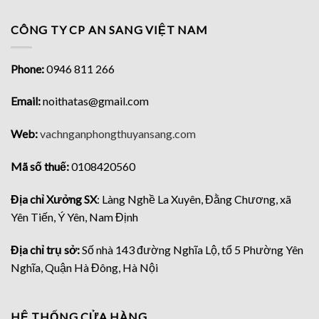
CÔNG TY CP AN SANG VIỆT NAM
Phone:
0946 811 266
Email:
noithatas@gmail.com
Web:
vachnganphongthuyansang.com
Mã số thuế:
0108420560
Địa chỉ Xưởng SX
: Làng Nghề La Xuyên, Đằng Chương, xã
Yên Tiến, Ý Yên, Nam Định
Địa chỉ trụ sở:
Số nhà 143 đường Nghĩa Lộ, tổ 5 Phường Yên
Nghĩa, Quận Hà Đông, Hà Nội
HỆ THỐNG CỬA HÀNG