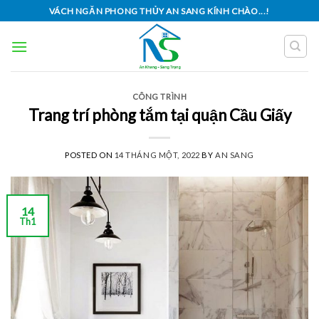
Skip
VÁCH NGĂN PHONG THỦY AN SANG KÍNH CHÀO...!
to
content
CÔNG TRÌNH
Trang trí phòng tắm tại quận Cầu Giấy
POSTED ON
14 THÁNG MỘT, 2022
BY
AN SANG
14
Th1