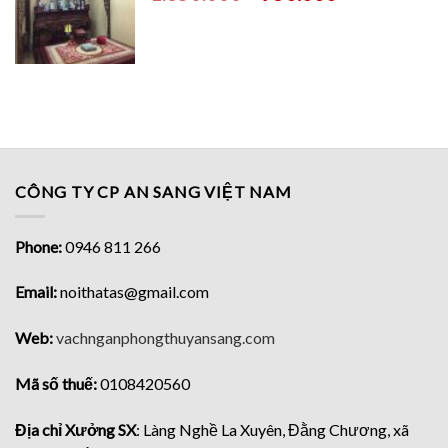
CÔNG TY CP AN SANG VIỆT NAM
Phone:
0946 811 266
Email:
noithatas@gmail.com
Web:
vachnganphongthuyansang.com
Mã số thuế:
0108420560
Địa chỉ Xưởng SX
: Làng Nghề La Xuyên, Đằng Chương, xã