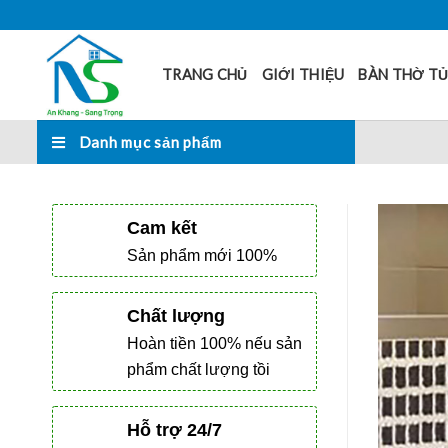
Skip
to
content
TRANG CHỦ
GIỚI THIỆU
BÀN THỜ T
Danh mục sản phẩm
Cam kết
Sản phẩm mới 100%
Chất lượng
Hoàn tiền 100% nếu sản
phẩm chất lượng tồi
Hỗ trợ 24/7