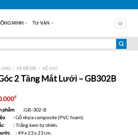
HÔNG MINH
TƯ VẤN
 CHỦ
/
KỆ ĐỂ ĐỒ
/
KỆ GÓC
Góc 2 Tầng Mắt Lưới – GB302B
₫
0.000
n phẩm
:GB-302-B
iệu
: Gỗ nhựa composite (PVC foam).
ắc
: Trắng kem tự nhiên.
thước
: 49 x 23 x 23 cm.