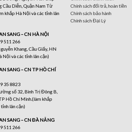
g Cầu Diễn, Quận Nam Từ
Chính sách đổi trả, hoàn tiền
m khắp Hà Nội và các tỉnh lân
Chính sách bảo hành
Chính sách Đại Lý
AN SANG – CN HÀ NỘI
19 511 266
 Nguyễn Khang, Cầu Giấy, HN
 Nội và các tỉnh lân cận)
AN SANG – CN TP HỒ CHÍ
19 35 8823
đường số 32, Bình Trị Đông B,
 TP Hồ Chí Minh.(làm khắp
ỉnh lân cận)
AN SANG – CN ĐÀ NẴNG
19 511 266