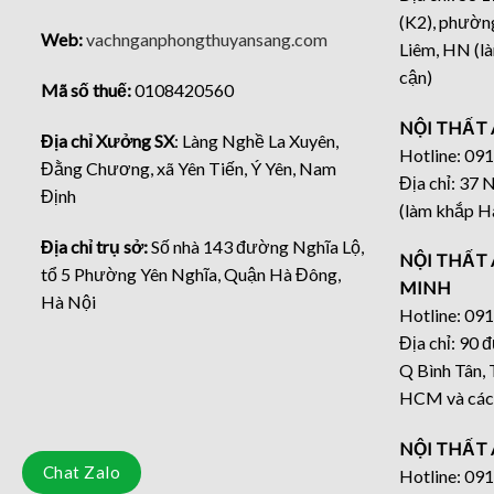
(K2), phườn
Web:
vachnganphongthuyansang.com
Liêm, HN (là
cận)
Mã số thuế:
0108420560
NỘI THẤT 
Địa chỉ Xưởng SX
: Làng Nghề La Xuyên,
Hotline: 09
Đằng Chương, xã Yên Tiến, Ý Yên, Nam
Địa chỉ: 37
Định
(làm khắp Hà
Địa chỉ trụ sở:
Số nhà 143 đường Nghĩa Lộ,
NỘI THẤT 
tổ 5 Phường Yên Nghĩa, Quận Hà Đông,
MINH
Hà Nội
Hotline: 09
Địa chỉ: 90 
Q Bình Tân,
HCM và các t
NỘI THẤT 
Chat Zalo
Hotline: 09