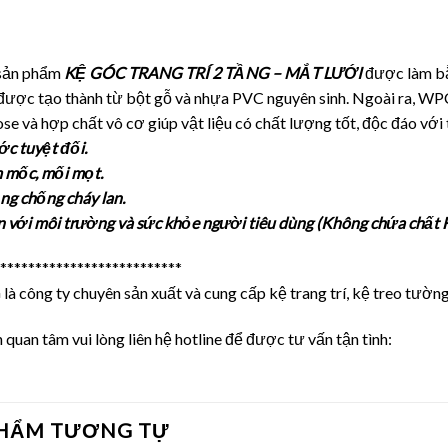
 sản phẩm
KỆ GÓC TRANG TRÍ 2 TẦNG – MẮT LƯỚI
được làm bằ
được tạo thành từ bột gỗ và nhựa PVC nguyên sinh. Ngoài ra, WP
ose và hợp chất vô cơ giúp vật liệu có chất lượng tốt, độc đáo vớ
c tuyệt đối.
 mốc, mối mọt.
ng chống cháy lan.
n với môi trường và sức khỏe người tiêu dùng (Không chứa chất
**************************
 công ty chuyên sản xuất và cung cấp kệ trang trí, kệ treo tường 
quan tâm vui lòng liên hệ hotline để được tư vấn tận tình:
PHẨM TƯƠNG TỰ