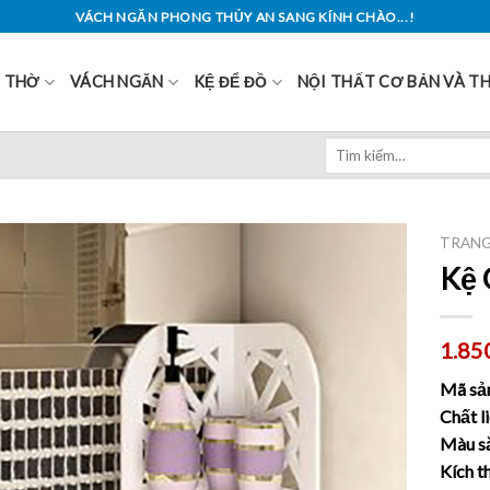
VÁCH NGĂN PHONG THỦY AN SANG KÍNH CHÀO...!
Ủ THỜ
VÁCH NGĂN
KỆ ĐỂ ĐỒ
NỘI THẤT CƠ BẢN VÀ T
Tìm
kiếm:
TRANG
Kệ 
1.85
Mã sả
Chất l
Màu s
Kích 