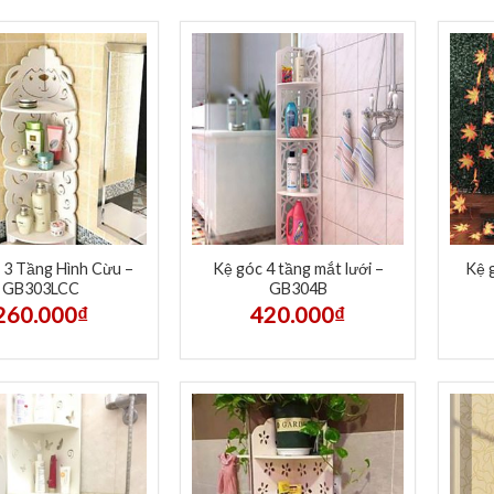
 3 Tầng Hình Cừu –
Kệ góc 4 tầng mắt lưới –
Kệ g
GB303LCC
GB304B
260.000
₫
420.000
₫