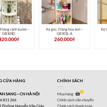
4 tầng cánh bướm –
Kệ góc 3 tầng hoa đơn –
Kệ 
GB304D
GB303L-A
420.000
₫
260.000
₫
G CỬA HÀNG
CHÍNH SÁCH
0
AN SANG – CN HÀ NỘI
Mua hàng
46 811 266
Chính sách vận chuyển
 11 Đường Nguyễn Văn Giáp
Chính sách thanh toán