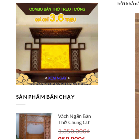
bởi khả nă
SẢN PHẨM BÁN CHẠY
Vách Ngăn Bàn
Thờ Chung Cư
1.350.000
₫
950.000
₫