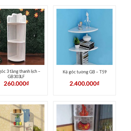
óc 3 tầng thanh lịch –
Kệ góc tường GB – T59
GB303LF
260.000
₫
2.400.000
₫