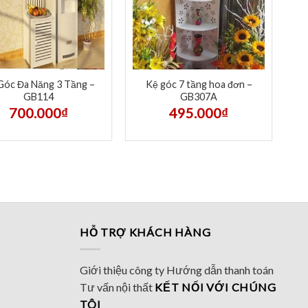
Góc Đa Năng 3 Tầng –
Kệ góc 7 tầng hoa đơn –
GB114
GB307A
700.000
₫
495.000
₫
HỖ TRỢ KHÁCH HÀNG
Giới thiệu công ty
Hướng dẫn thanh toán
Tư vấn nội thất
KẾT NỐI VỚI CHÚNG
TÔI