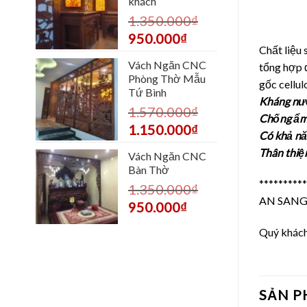
khách
1.350.000
₫
950.000
₫
Chất liệu
Vách Ngăn CNC
tổng hợp 
Phòng Thờ Mẫu
gốc cellul
Tứ Bình
Kháng nướ
1.570.000
₫
Chống ẩm
1.150.000
₫
Có khả nă
Thân thiệ
Vách Ngăn CNC
Bàn Thờ
**********
1.350.000
₫
AN SANG là
950.000
₫
Quý khách 
SẢN 