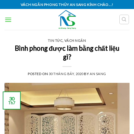
Skip
VÁCH NGĂN PHONG THỦY AN SANG KÍNH CHÀO...!
to
content
TIN TỨC
,
VÁCH NGĂN
Bình phong được làm bằng chất liệu
gì?
POSTED ON
30 THÁNG BẢY, 2020
BY
AN SANG
30
Th7