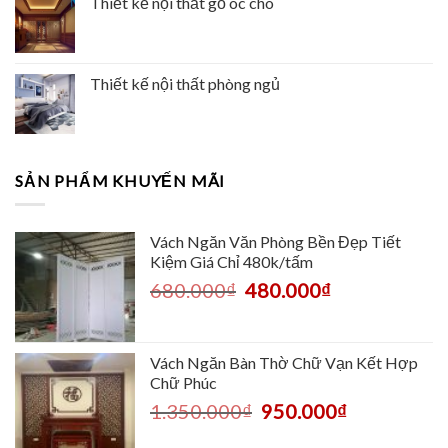
Thiết kế nội thất gỗ óc chó
Thiết kế nội thất phòng ngủ
SẢN PHẨM KHUYẾN MÃI
Vách Ngăn Văn Phòng Bền Đẹp Tiết
Kiệm Giá Chỉ 480k/tấm
680.000
₫
480.000
₫
Vách Ngăn Bàn Thờ Chữ Vạn Kết Hợp
Chữ Phúc
1.350.000
₫
950.000
₫