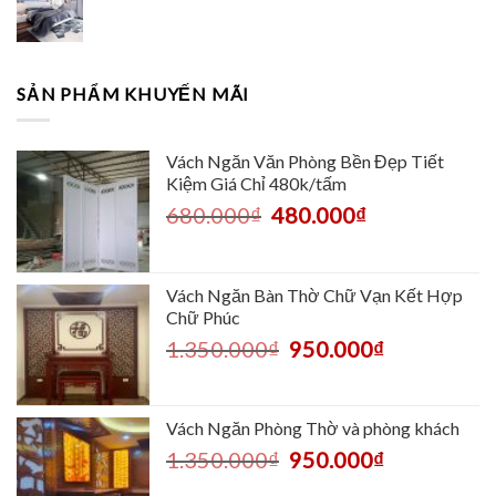
SẢN PHẨM KHUYẾN MÃI
Vách Ngăn Văn Phòng Bền Đẹp Tiết
Kiệm Giá Chỉ 480k/tấm
680.000
₫
480.000
₫
Vách Ngăn Bàn Thờ Chữ Vạn Kết Hợp
Chữ Phúc
1.350.000
₫
950.000
₫
Vách Ngăn Phòng Thờ và phòng khách
1.350.000
₫
950.000
₫