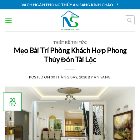
Skip
VÁCH NGĂN PHONG THỦY AN SANG KÍNH CHÀO...!
to
content
THIẾT KẾ
,
TIN TỨC
Mẹo Bài Trí Phòng Khách Hợp Phong
Thủy Đón Tài Lộc
POSTED ON
30 THÁNG BẢY, 2020
BY
AN SANG
30
Th7