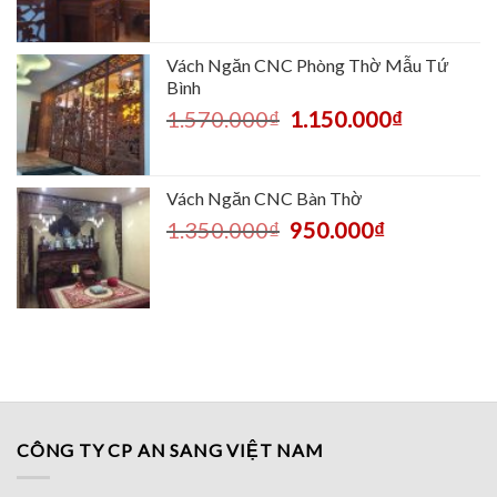
Vách Ngăn CNC Phòng Thờ Mẫu Tứ
Bình
1.570.000
₫
1.150.000
₫
Vách Ngăn CNC Bàn Thờ
1.350.000
₫
950.000
₫
CÔNG TY CP AN SANG VIỆT NAM