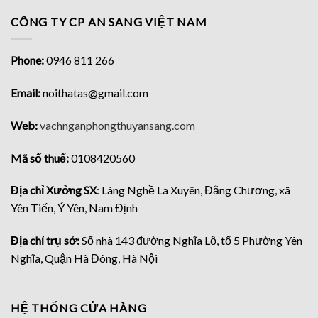
CÔNG TY CP AN SANG VIỆT NAM
Phone:
0946 811 266
Email:
noithatas@gmail.com
Web:
vachnganphongthuyansang.com
Mã số thuế:
0108420560
Địa chỉ Xưởng SX
: Làng Nghề La Xuyên, Đằng Chương, xã
Yên Tiến, Ý Yên, Nam Định
Địa chỉ trụ sở:
Số nhà 143 đường Nghĩa Lộ, tổ 5 Phường Yên
Nghĩa, Quận Hà Đông, Hà Nội
HỆ THỐNG CỬA HÀNG