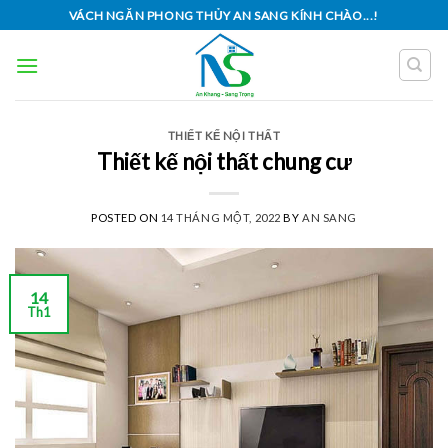
Skip
VÁCH NGĂN PHONG THỦY AN SANG KÍNH CHÀO...!
to
content
THIẾT KẾ NỘI THẤT
Thiết kế nội thất chung cư
POSTED ON
14 THÁNG MỘT, 2022
BY
AN SANG
14
Th1